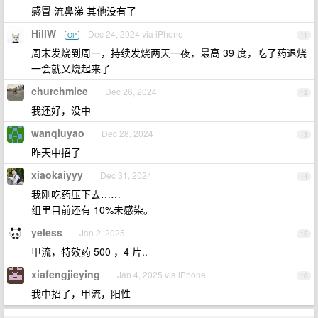
感冒 流鼻涕 其他没有了
HillW
Dec 24, 2024 via iPhone
OP
11
周末发烧到周一，持续发烧两天一夜，最高 39 度，吃了药退烧
一会就又烧起来了
churchmice
Dec 26, 2024
12
我还好，没中
wanqiuyao
Dec 28, 2024
13
昨天中招了
xiaokaiyyy
Dec 31, 2024
14
我刚吃药压下去……
组里目前还有 10%未感染。
yeless
Jan 2, 2025
15
甲流，特效药 500 ，4 片..
xiafengjieying
Jan 4, 2025 via iPhone
16
我中招了，甲流，阳性