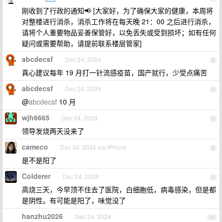
刚收到了行政的通知📢 [大家好，为了确保大家的健康，本周将
对整楼进行消杀，消杀工作将在每天晚 21：00 之后进行消杀，
请将个人重要物品妥善保管好，以免丢失或受到损坏；如有任何
疑问或需要帮助，请提前联系楼层管家]
abcdecsf
Dec 24, 2024
5
真心建议每年 19 月打一针流感疫苗，国产就行，少受点痛苦
abcdecsf
Dec 24, 2024
6
@
abcdecsf
10 月
wjh6665
Dec 24, 2024
7
领导发烧两天没来了
cameco
Dec 24, 2024 via iPhone
8
是不是阳了
Colderer
Dec 24, 2024
9
高烧三天，今早顶不住去了医院，白细胞低，病毒感染，但是都
是阴性。有可能是阳了，味觉没了
hanzhu2026
Dec 24, 2024
10