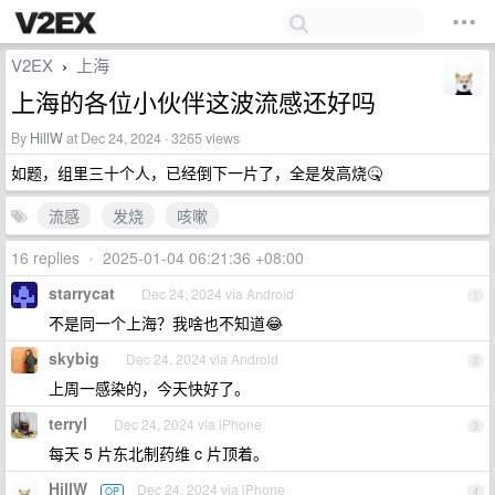
V2EX
上海
›
上海的各位小伙伴这波流感还好吗
By
HillW
at Dec 24, 2024 · 3265 views
如题，组里三十个人，已经倒下一片了，全是发高烧🤒
流感
发烧
咳嗽
16 replies
•
2025-01-04 06:21:36 +08:00
starrycat
Dec 24, 2024 via Android
1
不是同一个上海？我啥也不知道😂
skybig
Dec 24, 2024 via Android
2
上周一感染的，今天快好了。
terryl
Dec 24, 2024 via iPhone
3
每天 5 片东北制药维 c 片顶着。
HillW
Dec 24, 2024 via iPhone
OP
4