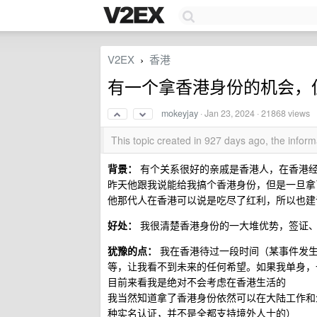
V2EX
香港
›
有一个拿香港身份的机会，
mokeyjay
·
Jan 23, 2024
· 21868 views
This topic created in 927 days ago, the info
背景：
有个关系很好的亲戚是香港人，在香港经
昨天他跟我说能给我搞个香港身份，但是一旦拿
他那代人在香港可以说是吃尽了红利，所以也建
好处：
我很清楚香港身份的一大堆优势，签证
犹豫的点：
我在香港待过一段时间（某事件发生
等，让我看不到未来的任何希望。如果我单身，
目前来看我是绝对不会考虑在香港生活的
我当然知道拿了香港身份依然可以在大陆工作和
种实名认证，并不是全都支持境外人士的）