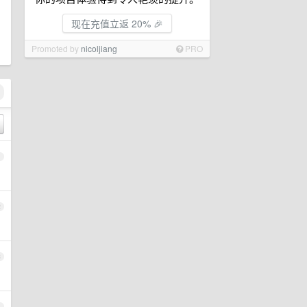
现在充值立返 20% 🎉
，
Promoted by
nicoljiang
PRO
1
2
3
4