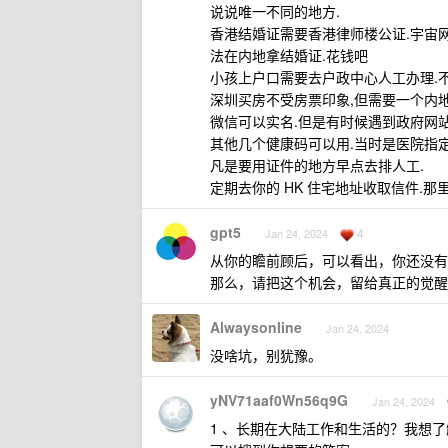
说说唯一不同的地方.
香港结婚证需要香港律师楼公证.宇宙网
法在内地拿结婚证.花钱吧
小孩上户口需要去户政中心人工办理.不
深圳买房不受房票印象,但需要一个内地
微信可以实名.但是有时候遇到政府网
其他几个健康码可以用.当时是医院指定
凡是要用证件的地方早点去排人工.
定期去你的 HK 住宅地址收取信件.那
gpt5
4
Jan 24, 2024
从你的瞻前顾后，可以看出，你还没有
那么，请把这个机会，留给真正的觉醒
Alwaysonline
Jan 24, 2024
没啥坑，别犹豫。
yNV71aaf0Wn56q9G
Jan 24, 2024
1 、长期在大陆工作和生活的？我想