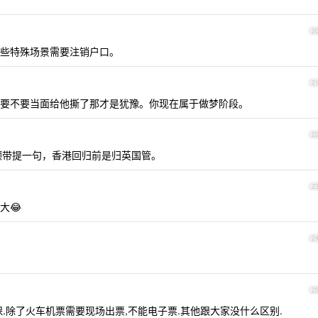
2
些特殊场景需要注销户口。
2
要不要当面给他撕了那才是犹豫。你现在属于做梦阶段。
2
顺带提一句，香港回归前是归英国管。
2
大😂
2
2
.除了火车机票需要现场出票,不能电子票.其他跟大家没什么区别.