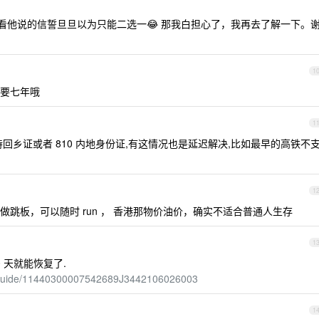
我看他说的信誓旦旦以为只能二选一😂 那我白担心了，我再去了解一下。
1
要七年哦
1
回乡证或者 810 内地身份证,有这情况也是延迟解决,比如最早的高铁不
1
跳板，可以随时 run ， 香港那物价油价，确实不适合普通人生存
1
 天就能恢复了.
v3/guide/11440300007542689J3442106026003
1