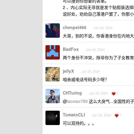
可以搜到你想要的答案。
2 、内心实际无非就是发个贴假装选
说好处，劝劝自己落港户罢了，你那小
chenpei466
Jan 24, 2024
大哥，别的不说，你香港身份在内地大
BadFox
Jan 24, 2024
两个身份不冲突，除非你为了子女教育
jellyX
Jan 24, 2024
咱亲戚电话号码多少呀？
CHTuring
1
Jan 24, 2024
@
laoxiao789
这么大戾气...全国性
TomatoCLI
1
Jan 24, 2024
可以双持的。。。