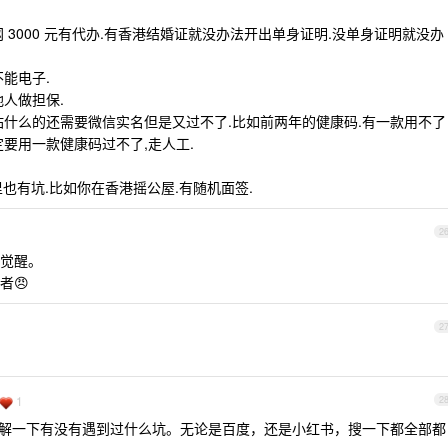
 3000 元有代办.有香港结婚证就没办法开出单身证明.没单身证明就没办
能电子.
人做担保.
站什么的还需要微信实名但是又过不了.比如前两年的健康码.有一款用不了
要用一款健康码过不了,走人工.
里也有坑.比如你在香港摇公屋.有随机面签.
2
觉醒。
者😠
2
1
2
了解一下有没有遇到过什么坑。无论是百度，还是小红书，搜一下都全部都