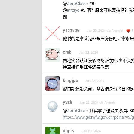
@
ZeroClover
#8
@
mrziye
#5 啊？原来可以双持啊？
谢
ysc3839
1
Jan 23, 2024 via Android
他说的是拿香港非永居身份吧，拿永居
crab
Jan 23, 2024
内地实名认证没影响啊,官方很少不支持
持直接识别证件还要取票.
kingjpa
Jan 23, 2024
窗口期还没关闭，拿香港身份的目的是做
yyzh
Jan 23, 2024 via Android
@
ZeroClover
其实拿了也没关系,等 30
https://www.gdzwfw.gov.cn/portal/
digitv
Jan 23, 2024