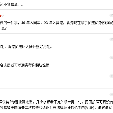
还不容易么。。
2
1
的一件事，49 年入国军，23 年入臭港。香港现在除了护照优势(强国
什么？
1
用吧，香港护照比大陆护照好用吧。
1
名志愿者可以通宵帮你翻垃圾桶
1
1
优势?你是业障太重，几个字都看不完? 顺带提一句，民国护照可真没
容易被美国海关二次检查和遣返！在法律允许的范围内(免签)，谁穷谁就