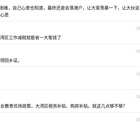
择困难，自己心里也知道，最终还是会落港户，让大家羡慕一下，让大伙说
心思
2
湾区工作减税就能省一大笔钱了
3
领回乡证。
3
3
的子女教育优待政策，大湾区税务补贴、购房补贴。就这几点够不够？
3