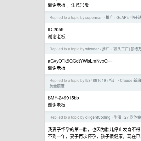
谢谢老板 ，生意兴隆
Replied to a topic by
superman
推广
GoAPIs 中
›
›
ID:2059
谢谢老板
Replied to a topic by
wtcoder
推广
[源头工厂] 顶级万
›
›
aGVyOTk5QGdtYWlsLmNvbQ==
谢谢老板
Replied to a topic by
l534891619
推广
Claude 新
›
›
美金额度
BMF-249915bb
谢谢老板
Replied to a topic by
diligentCoding
生活
27 岁体
›
›
我妻子怀孕的第一胎，也因为胎儿停止发育不得
不到一年，妻子再次怀孕，孩子很健康，现在已