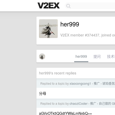
her999
V2EX member #374437, joined on
her999
提问
技术
her999's recent replies
Replied to a topic by
xiaocongcong1
推广
琥珀香氛
›
›
分母
Replied to a topic by
chaoziCoder
推广
自己做的 GP
›
›
aGVyOTk5QGdtYWlsLmNvbQ==