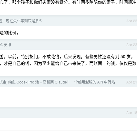
心了，那个孩子和你们夫妻没有缘分。有时间多陪陪你的妻子，时间很冲
题，现在失业率到底是多少
Apr 2
险的比例。
么安排
Apr 2
。以前，特别抠门，不敢花钱，后来发现，有些男性还没有到 50 岁，
，才是自己的钱，因为至少能给自己带来快了，而账面上的钱，仅仅是数
测试金] 纯血 Codex Pro 池 + 高智商 Claude！一个越用越稳的 API 中转站
Apr 2
Apr 1