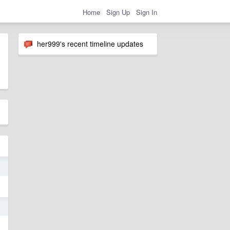
Home
Sign Up
Sign In
her999's recent timeline updates
6
9