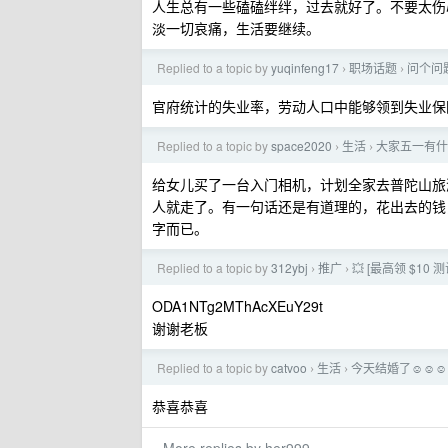
人生总有一些磕磕绊绊，过去就好了。不要太伤
淡一切哀痛，生活要继续。
Replied to a topic by
yuqinfeng17
职场话题
问个问
›
›
官府统计的失业率，劳动人口中能够领到失业保
Replied to a topic by
space2020
生活
大家五一有什
›
›
给女儿买了一台入门相机，计划全家去普陀山旅游
人就走了。有一句话还是有道理的，花出去的钱
字而已。
Replied to a topic by
312ybj
推广
💥 [最高领 $10 
›
›
ODA1NTg2MThAcXEuY29t
谢谢老板
Replied to a topic by
catvoo
生活
今天结婚了☺️☺️☺️
›
›
恭喜恭喜