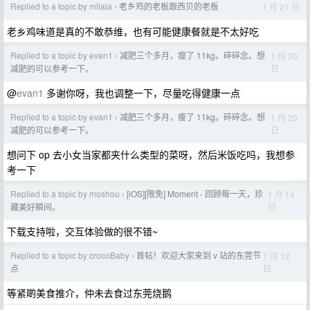
Replied to a topic by milala
老乡鸡的老板跟西贝的老板
1 月 21 日
›
老乡鸡味道是真的不敢恭维，也有可能健康餐就是不太好吃
Replied to a topic by evan1
减肥三个多月，瘦了 11kg。碎碎念。想
1 月 20
›
日
减肥的可以参考一下。
@
evan1
多谢你呀，我也调整一下，尽量吃得健康一点
Replied to a topic by evan1
减肥三个多月，瘦了 11kg。碎碎念。想
1 月 20
›
日
减肥的可以参考一下。
想问下 op 去小女当家都夹什么类型的菜呀，然后米饭吃吗，我想参
考一下
Replied to a topic by moshou
[iOS][限免] Moment - 回顾每一天，珍
1 月 14
›
日
藏美好瞬间。
下载支持啦，交互体验做的很不错~
Replied to a topic by crocoBaby
首帖！欢迎大家来到 v 站的东莞节
1 月 12
›
日
点
等紧啲美食推介，仲未去食过东莞烧鹅