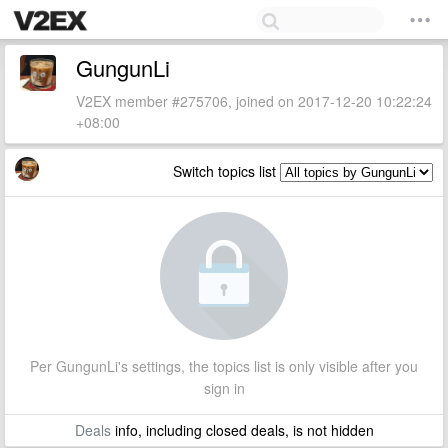
GungunLi
V2EX member #275706, joined on 2017-12-20 10:22:24
+08:00
Switch topics list
Per GungunLi's settings, the topics list is only visible after you
sign in
Deals
info, including closed deals, is not hidden