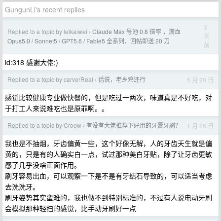
GungunLi's recent replies
3
Replied to a topic by leikaiwei
Claude Max 号池 0.8 倍率 ，满血
›
天
Opus5.0 / Sonnet5 / GPT5.6 / Fable5 全系列，回帖即送 20 刀
前
id:318 感谢大佬:)
Replied to a topic by carverReal
话说，老乡鸡还行
5 月 29 日
›
感觉比较健康专业做快餐的，但是吃过一两次，味道真是不好吃，对
于打工人来说难吃也是原罪啊。。
Replied to a topic by Croow
有没有大佬推荐下好用的牙膏牙刷？
1 月 26 日
›
我也是不抽烟，牙齿偏黄一些，这个好像无解，人的牙齿天生就是偏
黄的，只是有的人确实白一点，试过那种美白牙贴，除了让牙齿更敏
感了几乎没啥正面作用。
刷牙容易出血，可以观察一下是不是有牙结石导致的，可以适当考虑
去洗洗牙。
刷牙姿势其实蛮难的，我也做不到特别标准的，不过有人说电动牙刷
会模拟那种轻扫的感觉，比手动牙刷好一点