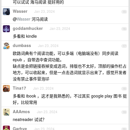
可以试试 海马阅读 挺好用的
Wasser
Jan 23, 2024
15
@
Wasser
河马阅读
goddamhucker
Jan 23, 2024
16
多看和 kindle
dumbass
Jan 23, 2024
17
欧路词典有个阅读功能，可以多端（电脑端没有）同步阅读
epub ，自带选中查词功能。
缺点是会把链接吞掉变成选词，排版也不太好，顶部的操作栏占
地方，可以收起来，但是一点击选词就显示出来了，感觉开发者
没有禁止事件冒泡🤣
Tina17
Jan 23, 2024
18
多看和 ibook ，这才是我熟悉的，不过其实 google play 图书 挺
好，比较常用
AAAmos
Jan 23, 2024
19
neatreader 试试？
Garhve
Jan 23, 2024
20