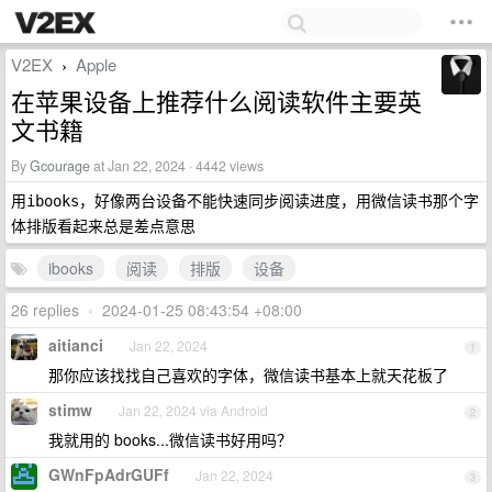
V2EX
Apple
›
在苹果设备上推荐什么阅读软件主要英
文书籍
By
Gcourage
at Jan 22, 2024 · 4442 views
用
，好像两台设备不能快速同步阅读进度，用
那个字
ibooks
微信读书
体排版看起来总是差点意思
ibooks
阅读
排版
设备
26 replies
•
2024-01-25 08:43:54 +08:00
aitianci
Jan 22, 2024
1
那你应该找找自己喜欢的字体，微信读书基本上就天花板了
stimw
Jan 22, 2024 via Android
2
我就用的 books...微信读书好用吗？
GWnFpAdrGUFf
Jan 22, 2024
3