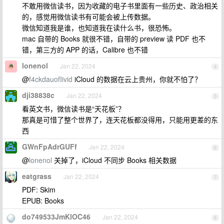
不敢用微信读书，因为收藏的电子书里面有一些历史、政治相关
的，感觉用微信读书有可能会被上传数据。
微信知道我是谁，也知道我在读什么书，很恐怖。
mac 自带的 Books 就很不错，自带的 preview 读 PDF 也不
错，第三方的 APP 的话，Calibre 也不错
lonenol
Jan 22, 2024
4
@
f4ckdauofIivid
iCloud 的数据在云上贵州，你就不怕了？
dji38838c
Jan 22, 2024
5
看英文书，微信读书是“天花板”？
那真是可惜了整个世界了，连天花板都没得用，只能用更差的东
西
GWnFpAdrGUFf
Jan 22, 2024
6
@
lonenol
关掉了，iCloud 不同步 Books 相关数据
eatgrass
Jan 22, 2024
7
PDF: Skim
EPUB: Books
do749533JmKlOC46
Jan 22, 2024
8