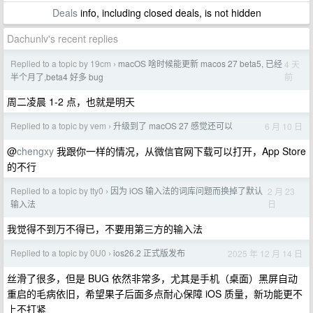
Deals
info, including closed deals, is not hidden
Dachunlv's recent replies
Replied to a topic by 19cm
macOS 啥时候能更新 macos 27 beta5, 已经
4 天
›
前
半个月了,beta4 好多 bug
周二凌晨 1-2 点，也就是明天
Replied to a topic by vem
升级到了 macOS 27 感觉还可以
6 月 10 日
›
@
chengxy
我跟你一样的情况，从微信官网下载可以打开，App Store
的不行
Replied to a topic by tty0
因为 iOS 输入法的词库问题而换掉了默认
2 月 23
›
日
输入法
我觉得不到万不得已，不要用第三方的输入法
Replied to a topic by 0U0
ios26.2 正式版发布
2025 年 12 月 14 日
›
丝滑了很多，但是 BUG 依然非常多，尤其是手机（桌面）黑屏自动
重启的毛病依旧，希望果子后面多点耐心保障 iOS 质量，新功能更不
上不打紧