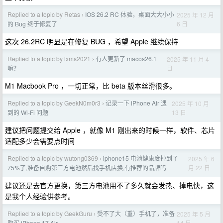
Replied to a topic by Retas
IOS 26.2 RC 体验，桌面大大小小
2025 年 12 月
›
6 日
的 Bug 终于修复了
这次 26.2RC 明显是在修复 BUG ，希望 Apple 继续保持
Replied to a topic by lxms2021
有人更新了 macos26.1
2025 年 11 月 4
›
日
嘛？
M1 Macbook Pro ，一切正常，比 beta 版本丝滑很多。
Replied to a topic by GeekN0m0r3
记录一下 iPhone Air 遇
2025 年 10 月
›
13 日
到的 Wi-Fi 问题
建议把问题提交给 Apple ，就像 M1 刚出来的时候一样，软件、芯片
适配多少会需要点时间
Replied to a topic by wutong0369
iphone15 电池健康度掉到了
2025 年 6
›
月 22 日
75%了,准备自购第三方电池然后找手机店换,有推荐的品牌吗
建议还是去官方更换，第三方电池用不了多久就会发热、掉电快，这
是我个人经验供参考。
Replied to a topic by GeekGuru
受不了大（重）手机了，准备
2025 年 5 月
›
14 日
购买 iPhone 17 Air