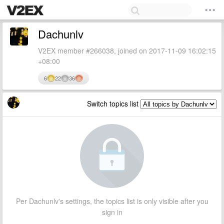
Dachunlv
V2EX member #266038, joined on 2017-11-09 16:02:15
+08:00
6
22
36
Switch topics list
Per Dachunlv's settings, the topics list is only visible after you
sign in