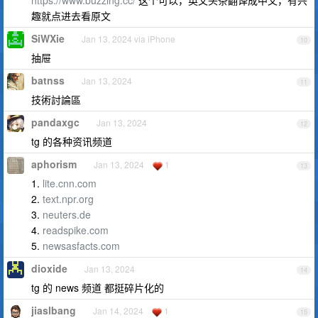
https://www.buzzing.cc/
这个可以，英文头条翻译成中文，有兴
趣就点进去看原文
SiWXie
Jan 13, 2024 via iPhone
10
抽屉
batnss
Jan 13, 2024
11
技術討論區
pandaxgc
Jan 13, 2024
12
tg 的各种资讯频道
aphorism
Jan 13, 2024
1
13
1.
lite.cnn.com
2.
text.npr.org
3.
neuters.de
4.
readspike.com
5.
newsasfacts.com
dioxide
Jan 13, 2024
14
tg 的 news 频道 都挺碎片化的
jiaslbang
Jan 14, 2024
1
15