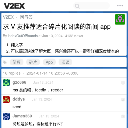
V2EX
问与答
›
求 V 友推荐适合碎片化阅读的新闻 app
By
IndexOutOfBounds
at Jan 13, 2024 · 4132 views
纯文字
可以简短快速了解大概，感兴趣还可以一键看详细深度版本的
简短
碎片
App
阅读
16 replies
•
2024-01-14 10:23:56 +08:00
gzc666
Jan 13, 2024
1
rss 类的呗，feedly ，reeder
dddys
Jan 13, 2024
2
seed
James369
Jan 13, 2024
3
简短是多短，看标题不行么？