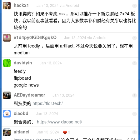
hack21
Jan 13, 2024 via Android
4
快讯类的？如果不考虑 rss ，那可以推荐一下新浪财经 7x24 板
块，我以前没事就看看，因为大多数事都和财经有关所以也算比
较全的
e1d4py0KiD6KgqkQ
Jan 13, 2024 via Android
5
之前用 feedly ，后面用 artifact, 不过今天说要关闭了，现在用
medium
davidyin
Jan 13, 2024
6
feedly
flipboard
google news
AEDaydreamer
Jan 13, 2024
7
科技类的
https://tldr.tech/
xiaobd
Jan 13, 2024
8
聚合类的：
https://www.xiaoso.net/
aitianci
Jan 13, 2024
3
9