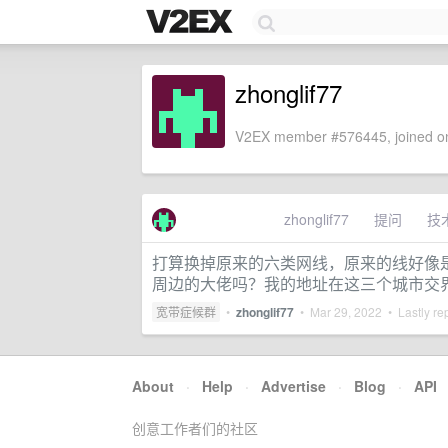
zhonglif77
V2EX member #576445, joined on
zhonglif77
提问
技
打算换掉原来的六类网线，原来的线好像
周边的大佬吗？我的地址在这三个城市交
宽带症候群
•
zhonglif77
•
Mar 29, 2022
• Lastly re
About
·
Help
·
Advertise
·
Blog
·
API
创意工作者们的社区