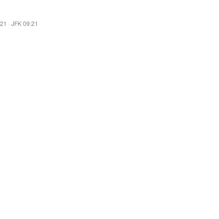
:21
·
JFK 09:21