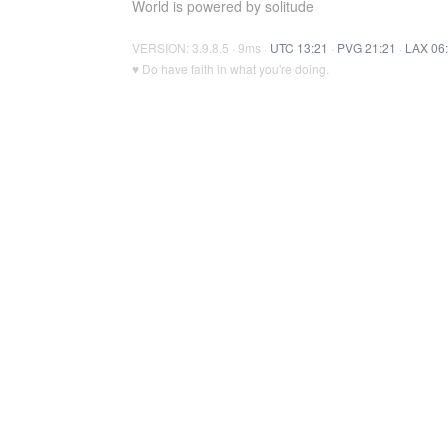
World is powered by solitude
VERSION: 3.9.8.5 · 9ms ·
UTC 13:21
·
PVG 21:21
·
LAX 06
♥ Do have faith in what you're doing.