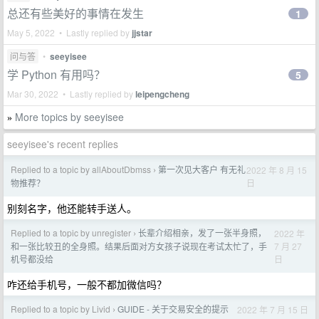
总还有些美好的事情在发生
1
May 5, 2022 • Lastly replied by
jjstar
问与答
•
seeyisee
学 Python 有用吗？
5
Mar 30, 2022 • Lastly replied by
leipengcheng
More topics by seeyisee
»
seeyisee's recent replies
Replied to a topic by allAboutDbmss
第一次见大客户 有无礼
2022 年 8 月 15
›
日
物推荐？
别刻名字，他还能转手送人。
Replied to a topic by unregister
长辈介绍相亲，发了一张半身照，
2022 年
›
7 月 27
和一张比较丑的全身照。结果后面对方女孩子说现在考试太忙了，手
日
机号都没给
咋还给手机号，一般不都加微信吗？
Replied to a topic by Livid
GUIDE - 关于交易安全的提示
2022 年 7 月 15 日
›