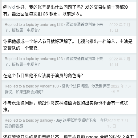
@
livid
你好，我的账号是出什么问题了吗？发的交易帖前十页都没
有。最近回复每次扣 26 铜币，以前是 8 。
Replied to a topic by amiwrong123
谭谈交通首案判决下来
2022 年 7 月
›
15 日
了，版权属于电视台？
你把他想成一个综艺节目就好理解了。电视台推出一档综艺，主演是
交警队的一个警官。
Replied to a topic by amiwrong123
谭谈交通首案判决下来
2022 年 7 月
›
15 日
了，版权属于电视台？
在这个节目里他不应该属于演员的角色吗？
Replied to a topic by Vincent103
咨询个法律问题，涉及到保密
2022 年 7 月
›
15 日
协议，如果违反会如何？
不考虑法律问题，能跟你签这种赔偿协议的出卖你也不会有一点犹
豫。
Replied to a topic by Salticey
Jay 这半张新专辑听下来，有好
2022 年 7 月
›
15 日
强的即视感
还在流浪开头的是电音唱法不，跟吴亦凡和 pgone 合唱的以父之名开