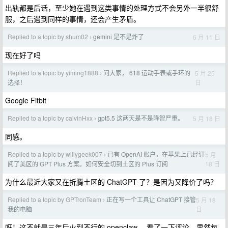
出轨都是后话，至少她在遇到这类事情的处理方式不会另外一半很舒
服，之后遇到同样的事情，还会产生矛盾。
Replied to a topic by shum02
gemini 是不是炸了
6 月 11 日
›
现在好了吗
Replied to a topic by yiming1888
问大家， 618 运动手表或手环的
5 月 25
›
日
选择！
Google Fitbit
Replied to a topic by calvinHxx
gpt5.5 这两天是不是降智严重。
5 月 18 日
›
同感。
Replied to a topic by willygeek007
已有 OpenAI 账户，在苹果上已经订
5 月
›
18 日
阅了美区的 GPT Plus 方案。如何安全切到土区的 Plus 订阅
为什么最近大家又在折腾土区的 ChatGPT 了？是因为又降价了吗？
Replied to a topic by GPTronTeam
正在写一个工具让 ChatGPT 接管
5 月 18
›
日
我的电脑
呀！这不就是三年后火到不行的 openclaw ，看了一下评论，果然每