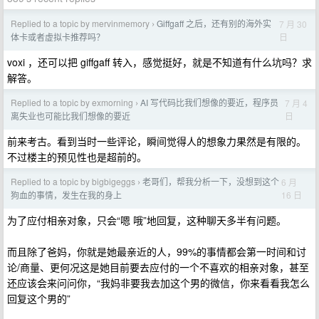
Replied to a topic by mervinmemory
Giffgaff 之后，还有别的海外实
7 月 30
›
日
体卡或者虚拟卡推荐吗？
voxi ，还可以把 giffgaff 转入，感觉挺好，就是不知道有什么坑吗？求
解答。
Replied to a topic by exmorning
AI 写代码比我们想像的要近，程序员
7 月 4
›
日
离失业也可能比我们想像的要近
前来考古。看到当时一些评论，瞬间觉得人的想象力果然是有限的。
不过楼主的预见性也是超前的。
Replied to a topic by bigbigeggs
老哥们，帮我分析一下，没想到这个
6 月
›
16 日
狗血的事情，发生在我的身上
为了应付相亲对象，只会“嗯 哦”地回复，这种聊天多半有问题。
而且除了爸妈，你就是她最亲近的人，99%的事情都会第一时间和讨
论/商量、更何况这是她目前要去应付的一个不喜欢的相亲对象，甚至
还应该会来问问你，“我妈非要我去加这个男的微信，你来看看我怎么
回复这个男的”