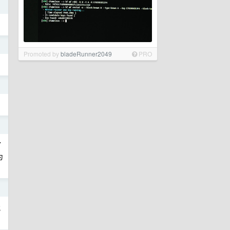
日
日
Promoted by
bladeRunner2049
PRO
日
日
了
为
日
找