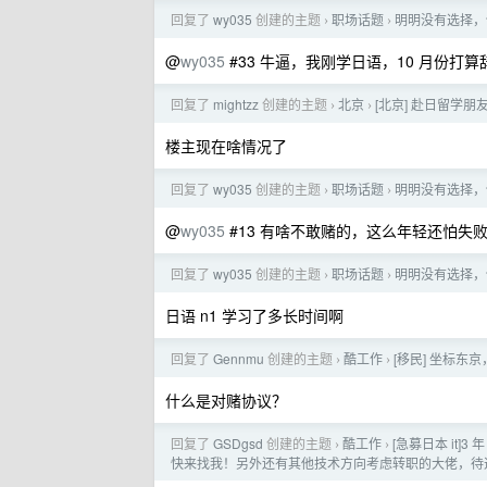
回复了
wy035
创建的主题
职场话题
明明没有选择，
›
›
@
wy035
#33 牛逼，我刚学日语，10 月份打
回复了
mightzz
创建的主题
北京
[北京] 赴日留学朋
›
›
楼主现在啥情况了
回复了
wy035
创建的主题
职场话题
明明没有选择，
›
›
@
wy035
#13 有啥不敢赌的，这么年轻还怕失
回复了
wy035
创建的主题
职场话题
明明没有选择，
›
›
日语 n1 学习了多长时间啊
回复了
Gennmu
创建的主题
酷工作
[移民] 坐标东京
›
›
什么是对赌协议？
回复了
GSDgsd
创建的主题
酷工作
[急募日本 it]
›
›
快来找我！另外还有其他技术方向考虑转职的大佬，待