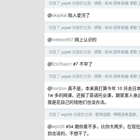
回复了
yejw6
创建的主题
求职
杭州-四年前端-求职 主
›
›
@
okaykai
陷入爱河了
回复了
yejw6
创建的主题
求职
杭州-四年前端-求职 主
›
›
@
meteor957
网上认识的
回复了
yejw6
创建的主题
求职
杭州-四年前端-求职 主
›
›
@
EricYuan1
#7 不早了
回复了
yejw6
创建的主题
求职
杭州-四年前端-求职 主
›
›
@
horizon
真不是，本来真打算今年 10 月去
1w 多的网课，还报了英语托业课，跟家里人
我是花自己的钱他们也没办法。
回复了
wy035
创建的主题
职场话题
明明没有选择，
›
›
@
wy035
#34 跟你差不多，比你大两岁。在
到合适的，不想干了。