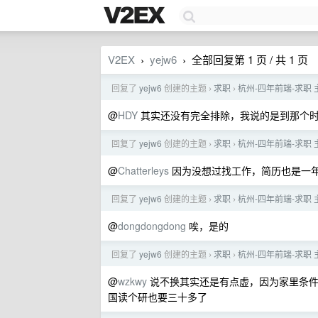
V2EX
yejw6
全部回复第 1 页 / 共 1 页
›
›
回复了
yejw6
创建的主题
求职
杭州-四年前端-求职 主
›
›
@
HDY
其实还没有完全排除，我说的是到那个时
回复了
yejw6
创建的主题
求职
杭州-四年前端-求职 主
›
›
@
Chatterleys
因为没想过找工作，简历也是一年前
回复了
yejw6
创建的主题
求职
杭州-四年前端-求职 主
›
›
@
dongdongdong
唉，是的
回复了
yejw6
创建的主题
求职
杭州-四年前端-求职 主
›
›
@
wzkwy
说不换其实还是有点虚，因为家里条件
国读个研也要三十多了