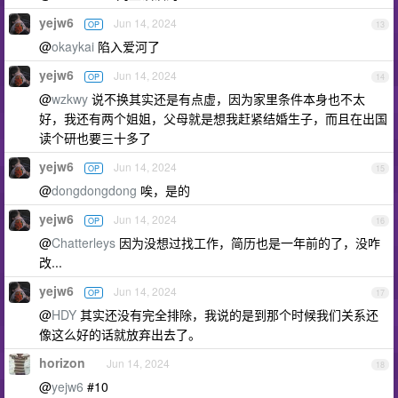
yejw6
Jun 14, 2024
OP
13
@
okaykai
陷入爱河了
yejw6
Jun 14, 2024
OP
14
@
wzkwy
说不换其实还是有点虚，因为家里条件本身也不太
好，我还有两个姐姐，父母就是想我赶紧结婚生子，而且在出国
读个研也要三十多了
yejw6
Jun 14, 2024
OP
15
@
dongdongdong
唉，是的
yejw6
Jun 14, 2024
OP
16
@
Chatterleys
因为没想过找工作，简历也是一年前的了，没咋
改...
yejw6
Jun 14, 2024
OP
17
@
HDY
其实还没有完全排除，我说的是到那个时候我们关系还
像这么好的话就放弃出去了。
horizon
Jun 14, 2024
18
@
yejw6
#10