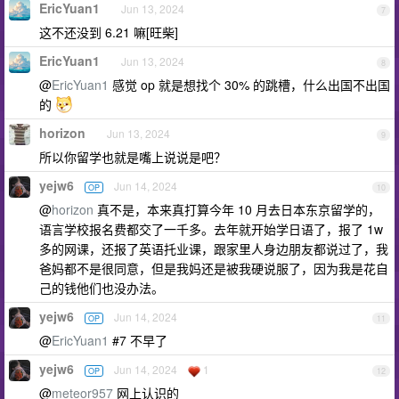
EricYuan1
Jun 13, 2024
7
这不还没到 6.21 嘛[旺柴]
EricYuan1
Jun 13, 2024
8
@
EricYuan1
感觉 op 就是想找个 30% 的跳槽，什么出国不出国
的
horizon
Jun 13, 2024
9
所以你留学也就是嘴上说说是吧？
yejw6
Jun 14, 2024
OP
10
@
horizon
真不是，本来真打算今年 10 月去日本东京留学的，
语言学校报名费都交了一千多。去年就开始学日语了，报了 1w
多的网课，还报了英语托业课，跟家里人身边朋友都说过了，我
爸妈都不是很同意，但是我妈还是被我硬说服了，因为我是花自
己的钱他们也没办法。
yejw6
Jun 14, 2024
OP
11
@
EricYuan1
#7 不早了
yejw6
Jun 14, 2024
1
OP
12
@
meteor957
网上认识的