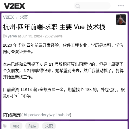
V2EX
求职
›
杭州-四年前端-求职 主要 Vue 技术栈
By
yejw6
at Jun 13, 2024 · 2562 views
2020 年毕业 四年前端开发经验，软件工程专业，学历是本科，学信
网可查双证齐全。
本来已经和公司提了 6 月 21 号辞职打算出国留学的，但是上周耍了
个女朋友，互相都聊得很来，她希望别出去，然后我就动摇了，打算
开始重新找工作。
目前薪资 14K14 薪+全额五险一金，期望找个 18k 的，外包也行，很
急ε=(´ο｀*)))唉
[在线简历](
https://coderyjw.github.io/
)
Vue
前端
求职