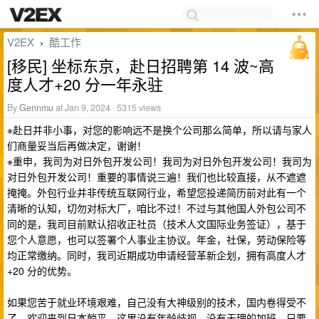
V2EX
酷工作
›
[移民] 坐标东京，赴日招聘第 14 波~高
度人才+20 分一年永驻
By
Gennmu
at Jan 9, 2024 · 5315 views
※赴日并非小事，对您的影响远不是换个公司那么简单，所以请与家人
们商量妥当后再做决定，谢谢！
※重申，我司为对日外包开发公司！我司为对日外包开发公司！我司为
对日外包开发公司！重要的事情说三遍！我们也比较直接，从不遮遮
掩掩。外包行业并非传统互联网行业，希望您投递简历前对此有一个
清晰的认知，切勿对标大厂，咱比不过！不过与其他国人外包公司不
同的是，我司目前默认招收正社员（技术人文国际业务签证），基于
您个人意愿，也可以签署个人事业主协议。年金，社保，劳动保险等
均正常缴纳。同时，我司近期成功申请经营革新企划，拥有高度人才
+20 分的优势。
如果您苦于就业环境艰难，自己没有大神级别的技术，国内卷得受不
了，欢迎来到日本躺平，这里没有年龄歧视，没有无理的加班。只要