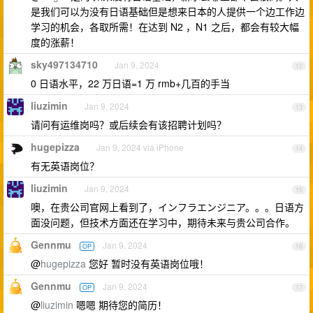
是我们可以为没有日语基础但是想来日本的人提供一个边工作边
学习的机会，各取所需！在达到 N2 ，N1 之后，都会有较大幅
度的涨薪！
sky497134710
Jan 9, 2024
12
0 日语水平，22 万日语=1 万 rmb+几百的手当
liuzimin
Jan 9, 2024
13
请问有运维岗吗？或后续会有该招聘计划吗？
hugepizza
Jan 9, 2024 via iPhone
14
有无英语岗位？
liuzimin
Jan 9, 2024
15
噢，在贵公司官网上看到了，インフラエンジニア。。。日语方
面没问题，但技术方面还在学习中，期待未来与贵公司合作。
Gennmu
Jan 9, 2024
OP
16
@
hugepizza
您好 暂时没有英语岗位哦！
Gennmu
Jan 9, 2024
OP
17
@
liuzimin
嗯嗯 期待您的简历！