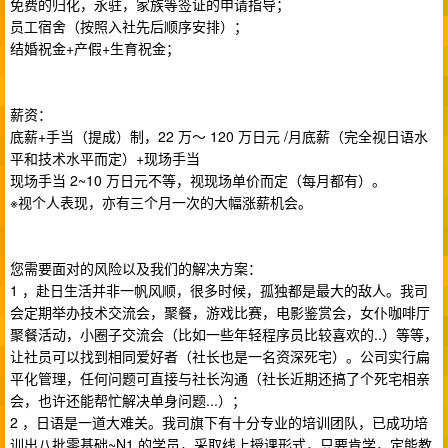
免费的归化，永驻，家族等签证的申请指导；
员工宿舍（按照入社先后顺序安排）；
结婚祝金+产假+生育祝金；
薪资：
底薪+手当（提成）制，22 万～ 120 万日元 /月底薪（完全视日语水
平和技术水平而定）+现场手当
现场手当 2~10 万日元不等，视现场单价而定（每月都有）。
※视个人表现，亦有三个月一次的大幅涨薪机会。
您需要面对的风险以及我们的解决方案：
1 ，赴日生活并非一帆风顺，很多时候，孤独都是最大的敌人。我司
会定期举办技术交流会，聚餐，游戏比赛，电影鉴赏会，女仆咖啡厅
聚餐活动，小圈子交流会（比如一些年轻程序员比较喜欢的..）等等，
让社员可以找到相同爱好者（社长也是一名资深死宅）。公司实行扁
平化管理，任何问题可直接与社长沟通（社长近期还搞了个死宅相亲
会，也许还能帮忙解决单身问题...）；
2 ，日语是一道大难关。我司旗下有十分专业的培训团队，已成功培
训出八批零基础~N1 的学员，采取线上授课形式，只要肯学，定能教