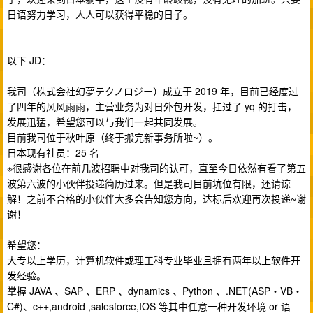
日语努力学习，人人可以获得平稳的日子。
以下 JD：
我司（株式会社幻夢テクノロジー）成立于 2019 年，目前已经度过
了四年的风风雨雨，主营业务为对日外包开发，扛过了 yq 的打击，
发展迅猛，希望您可以与我们一起共同发展。
目前我司位于秋叶原（终于搬完新事务所啦~）。
日本现有社员：25 名
※很感谢各位在前几波招聘中对我司的认可，直至今日依然有看了第五
波第六波的小伙伴投递简历过来。但是我司目前坑位有限，还请谅
解！之前不合格的小伙伴大多会告知您方向，达标后欢迎再次投递~谢
谢！
希望您：
大专以上学历，计算机软件或理工科专业毕业且拥有两年以上软件开
发经验。
掌握 JAVA 、SAP 、ERP 、dynamics 、Python 、.NET(ASP・VB・
C#)、c++,android ,salesforce,IOS 等其中任意一种开发环境 or 语