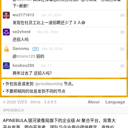
下~谢谢！
wu2171613
Jan 10, 2024
25
发现在社员工比上一波招聘还少了 3 人😅
xe2vherd
Mar 25, 2024
26
还招人吗
Gennmu
Mar 26, 2024
OP
27
@
zmxnv123
招的
koukou250
Apr 11
28
两年过去了 还招人吗？
• 外包信息请发到
/go/outsourcing
节点。
• 不要把相同的信息发到不同的节点
© 2026 V2EX · 60ms · 3.9.8.5
About
·
Language
APENEBULA
APINEBULA,银河录像局旗下的企业级 AI 聚合平台，背靠大
平台资源，面向开发者、团队与企业用户提供稳定、高性价