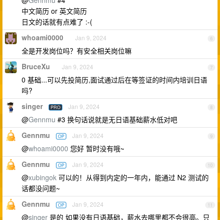
@
Gennmu
#4
中文简历 or 英文简历
日文的话就有点难了 :-(
whoami0000
Jan 9, 2024
6
全是开发岗位吗？有安全相关岗位嘛
BruceXu
Jan 9, 2024
7
0 基础...可以先投简历,面试通过后在等签证的时间内培训日语
吗?
singer
Jan 9, 2024
PRO
8
@
Gennmu
#3 换句话说就是无日语基础薪水低对吧
Gennmu
Jan 9, 2024
OP
9
@
whoami0000
您好 暂时没有哦~
Gennmu
Jan 9, 2024
OP
10
@
xubingok
可以的！从得到内定的一年内，能通过 N2 测试的
话都没问题~
Gennmu
Jan 9, 2024
OP
11
@
singer
是的 如果没有日语基础，薪水去哪里都不会很高。只