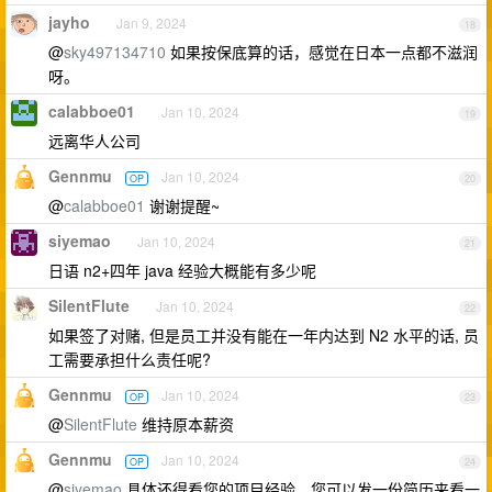
jayho
Jan 9, 2024
18
@
sky497134710
如果按保底算的话，感觉在日本一点都不滋润
呀。
calabboe01
Jan 10, 2024
19
远离华人公司
Gennmu
Jan 10, 2024
OP
20
@
calabboe01
谢谢提醒~
siyemao
Jan 10, 2024
21
日语 n2+四年 java 经验大概能有多少呢
SilentFlute
Jan 10, 2024
22
如果签了对赌, 但是员工并没有能在一年内达到 N2 水平的话, 员
工需要承担什么责任呢?
Gennmu
Jan 10, 2024
OP
23
@
SilentFlute
维持原本薪资
Gennmu
Jan 10, 2024
OP
24
@
siyemao
具体还得看您的项目经验。您可以发一份简历来看一