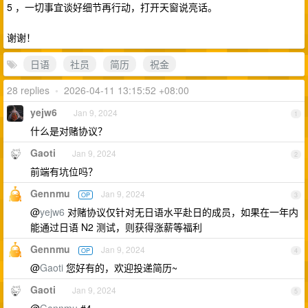
5 ，一切事宜谈好细节再行动，打开天窗说亮话。
谢谢！
日语
社员
简历
祝金
28 replies
•
2026-04-11 13:15:52 +08:00
yejw6
Jan 9, 2024
1
什么是对赌协议？
Gaoti
Jan 9, 2024
2
前端有坑位吗？
Gennmu
Jan 9, 2024
OP
3
@
yejw6
对赌协议仅针对无日语水平赴日的成员，如果在一年内
能通过日语 N2 测试，则获得涨薪等福利
Gennmu
Jan 9, 2024
OP
4
@
Gaoti
您好有的，欢迎投递简历~
Gaoti
Jan 9, 2024
5