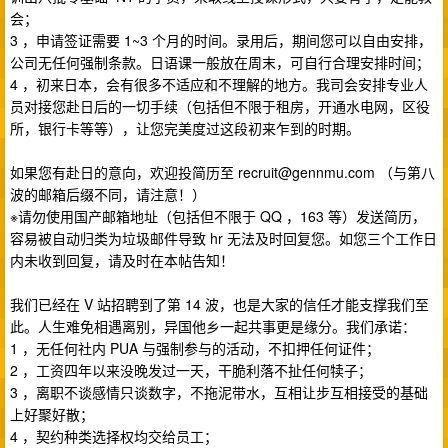
会；
3 ，申请签证需要 1~3 个月的时间。录用后，期间您可以自由安排，
公司无任何强制条款。日语课一般放在周末，可自行合理安排时间；
4 ，初来日本，会有很多不适应和不理解的地方。我司会安排专业人
员对接您赴日后的一切手续（包括但不限于租房，开通水电网，区役
所，银行卡等等），让您完美度过这段初来乍到的时期。
如果您有赴日的意向，欢迎投简历至
recruit@gennmu.com
（与第八
波的邮箱后缀不同，请注意！）
※请勿使用国产邮箱地址（包括但不限于 QQ ，163 等）发送简历，
容易被自动归类为垃圾邮件导致 hr 无法及时回复您。如您三个工作日
内未收到回复，请及时在本帖告知！
我们已经在 V 站招聘到了第 14 波，也是大家的信任才能支撑我们至
此。人生难免相遇离别，异国他乡一起共事更是缘分。我们承诺：
1 ，无任何社内 PUA 与强制参与的活动，不扣押任何证件；
2 ，工资四年以来没晚发过一天，干脆利落不扯任何犊子；
3 ，离职不谈感情只谈数字，不拖泥带水，互相让步互相接受的基础
上好聚好散；
4 ，契约种类选择权均交给员工；