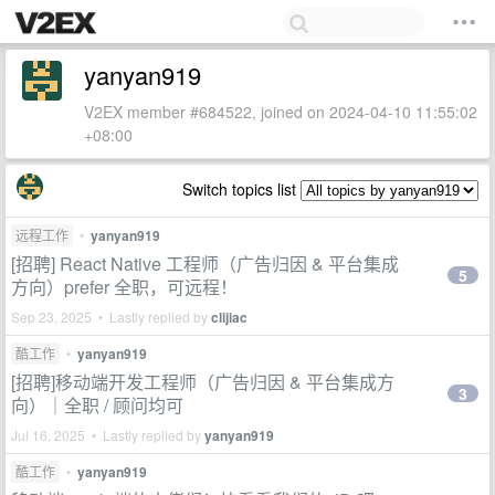
yanyan919
V2EX member #684522, joined on 2024-04-10 11:55:02
+08:00
Switch topics list
远程工作
•
yanyan919
[招聘] React Native 工程师（广告归因 & 平台集成
5
方向）prefer 全职，可远程！
Sep 23, 2025 • Lastly replied by
clijiac
酷工作
•
yanyan919
[招聘]移动端开发工程师（广告归因 & 平台集成方
3
向）｜全职 / 顾问均可
Jul 16, 2025 • Lastly replied by
yanyan919
酷工作
•
yanyan919