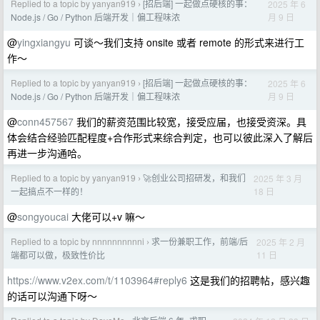
Replied to a topic by yanyan919
[招后端] 一起做点硬核的事：
2025 年 6
›
月 9 日
Node.js / Go / Python 后端开发｜偏工程味浓
@
yingxiangyu
可谈～我们支持 onsite 或者 remote 的形式来进行工
作～
Replied to a topic by yanyan919
[招后端] 一起做点硬核的事：
2025 年 6
›
月 9 日
Node.js / Go / Python 后端开发｜偏工程味浓
@
conn457567
我们的薪资范围比较宽，接受应届，也接受资深。具
体会结合经验匹配程度+合作形式来综合判定，也可以彼此深入了解后
再进一步沟通哈。
Replied to a topic by yanyan919
🚀创业公司招研发，和我们
2025 年 3 月
›
18 日
一起搞点不一样的！
@
songyoucai
大佬可以+v 嘛～
Replied to a topic by nnnnnnnnnni
求一份兼职工作，前端/后
2025 年 2 月
›
11 日
端都可以做，极致性价比
https://www.v2ex.com/t/1103964#reply6
这是我们的招聘帖，感兴趣
的话可以沟通下呀～