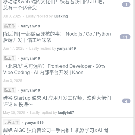
移动端&web 端的大佬们！快看看我们的 JD 吧，
1
总有一个适合您！
Jul 8, 2025 • Lastly replied by
lujiaxing
酷工作
•
yanyan919
[招后端] 一起做点硬核的事： Node.js / Go / Python
11
后端开发｜偏工程味浓
Jun 17, 2025 • Lastly replied by
yanyan919
酷工作
•
yanyan919
（北京/优秀可远程）Front-end Developer - 50%
Vibe Coding - AI 内部平台开发 | Kaon
Jun 3, 2025
酷工作
•
yanyan919
硅谷 Start up 诚求 AI 应用开发工程师，欢迎大佬们
4
评论 & 投递～
May 30, 2025 • Lastly replied by
luojiyin87
远程工作
•
yanyan919
超绝 AIGC 独角兽公司一手内推！机器学习&AI 岗