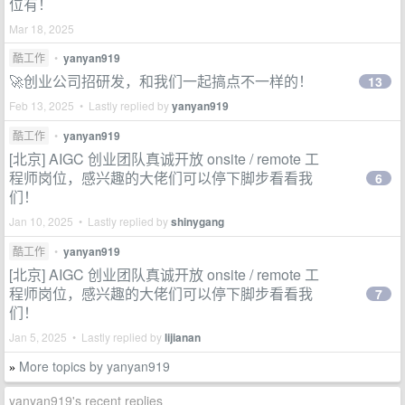
位有！
Mar 18, 2025
酷工作
•
yanyan919
🚀创业公司招研发，和我们一起搞点不一样的！
13
Feb 13, 2025 • Lastly replied by
yanyan919
酷工作
•
yanyan919
[北京] AIGC 创业团队真诚开放 onsite / remote 工
程师岗位，感兴趣的大佬们可以停下脚步看看我
6
们！
Jan 10, 2025 • Lastly replied by
shinygang
酷工作
•
yanyan919
[北京] AIGC 创业团队真诚开放 onsite / remote 工
程师岗位，感兴趣的大佬们可以停下脚步看看我
7
们！
Jan 5, 2025 • Lastly replied by
lijianan
More topics by yanyan919
»
yanyan919's recent replies