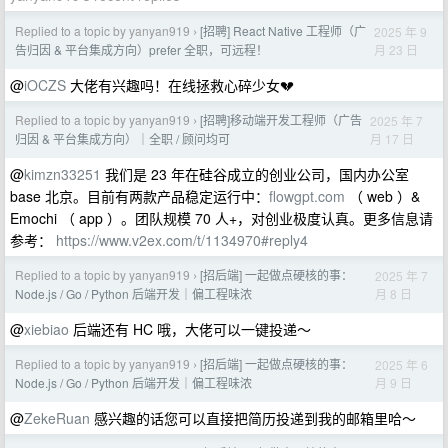
Replied to a topic by yanyan919
[招聘] React Native 工程师（广
2025 年 9
›
月 23 日
告归因 & 平台集成方向）prefer 全职，可远程！
@
iOCZS
大佬有兴趣吗！在线拯救心碎少女💔
Replied to a topic by yanyan919
[招聘]移动端开发工程师（广告
2025 年 7
›
月 17 日
归因 & 平台集成方向）｜全职 / 顾问均可
@
kimzn33251
我们是 23 年在硅谷成立的创业公司，国内办公室
base 北京。目前有两款产品稳定运行中：
flowgpt.com
（ web ）&
Emochi （ app ）。团队规模 70 人+，对创业极度认真。更多信息请
参考：
https://www.v2ex.com/t/1134970#reply4
Replied to a topic by yanyan919
[招后端] 一起做点硬核的事：
2025 年 7
›
月 8 日
Node.js / Go / Python 后端开发｜偏工程味浓
@
xiebiao
后端还有 HC 哦，大佬可以一键投递～
Replied to a topic by yanyan919
[招后端] 一起做点硬核的事：
2025 年 6
›
月 9 日
Node.js / Go / Python 后端开发｜偏工程味浓
@
ZekeRuan
感兴趣的话您可以直接把简历投递到我的邮箱里哈～