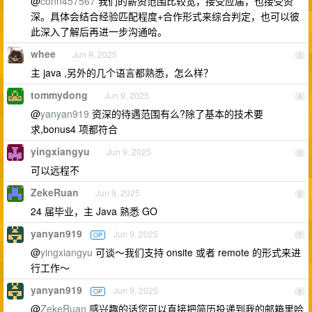
@
conn457567
我们的薪资范围比较宽，接受应届，也接受资
深。具体会结合经验匹配程度+合作形式来综合判定，也可以彼
此深入了解后再进一步沟通哈。
whee
Jun 9, 2025
3
主 java ,另外的几个语言都熟悉，怎么样？
tommydong
Jun 9, 2025
4
@
yanyan919
资深的待遇范围有么?除了基本的技术要
求,bonus4 项都符合
yingxiangyu
Jun 9, 2025
5
可以远程不
ZekeRuan
Jun 9, 2025
6
24 届毕业，主 Java 熟悉 GO
yanyan919
Jun 9, 2025
OP
7
@
yingxiangyu
可谈～我们支持 onsite 或者 remote 的形式来进
行工作～
yanyan919
Jun 9, 2025
OP
8
@
ZekeRuan
感兴趣的话您可以直接把简历投递到我的邮箱里哈