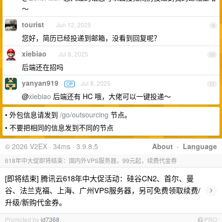
～
tourist
Jun 12, 2025
9
您好，简历已经投递到邮箱，没看到回复呢？
xiebiao
Jul 8, 2025
10
后端还在招吗
yanyan919
Jul 8, 2025
OP
11
@
xiebiao
后端还有 HC 哦，大佬可以一键投递～
• 外包信息请发到
/go/outsourcing
节点。
• 不要把相同的信息发到不同的节点
© 2026 V2EX · 34ms · 3.9.8.5
About
·
Language
618年中大促即将结束：国内外VPS服务器，99元起，续费代金券
[即将结束] 腾讯云618年中大促活动：硅谷CN2、首尔、曼
›
谷、法兰克福、上海、广州VPS服务器，另可免费领取续费/
升级/新购代金券。
Promoted by
id7368
PRO