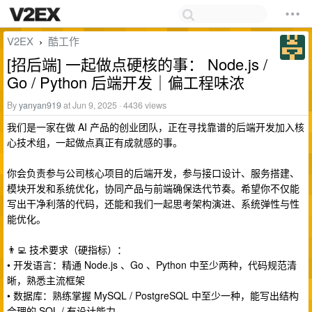
V2EX
酷工作
›
[招后端] 一起做点硬核的事： Node.js /
Go / Python 后端开发｜偏工程味浓
By
yanyan919
at Jun 9, 2025 · 4436 views
我们是一家在做 AI 产品的创业团队，正在寻找靠谱的后端开发加入核
心技术组，一起做点真正有成就感的事。
你会负责参与公司核心项目的后端开发，参与接口设计、服务搭建、
模块开发和系统优化，协同产品与前端确保迭代节奏。希望你不仅能
写出干净利落的代码，还能和我们一起思考架构演进、系统弹性与性
能优化。
👨‍💻 技术要求（硬指标）：
• 开发语言：精通 Node.js 、Go 、Python 中至少两种，代码规范清
晰，熟悉主流框架
• 数据库：熟练掌握 MySQL / PostgreSQL 中至少一种，能写出结构
合理的 SQL / 有设计能力