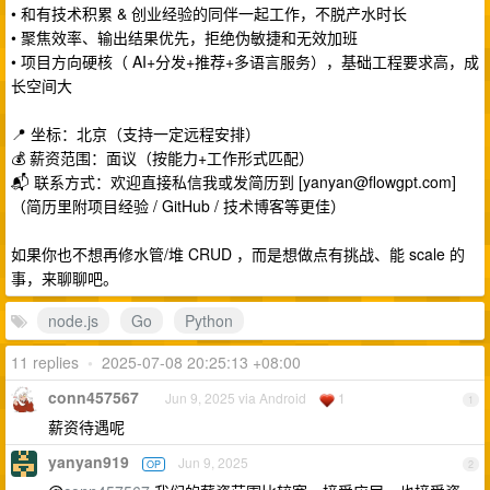
• 和有技术积累 & 创业经验的同伴一起工作，不脱产水时长
• 聚焦效率、输出结果优先，拒绝伪敏捷和无效加班
• 项目方向硬核（ AI+分发+推荐+多语言服务），基础工程要求高，成
长空间大
📍 坐标：北京（支持一定远程安排）
💰 薪资范围：面议（按能力+工作形式匹配）
📬 联系方式：欢迎直接私信我或发简历到 [
yanyan@flowgpt.com
]
（简历里附项目经验 / GitHub / 技术博客等更佳）
如果你也不想再修水管/堆 CRUD ，而是想做点有挑战、能 scale 的
事，来聊聊吧。
node.js
Go
Python
11 replies
•
2025-07-08 20:25:13 +08:00
conn457567
Jun 9, 2025 via Android
1
1
薪资待遇呢
yanyan919
Jun 9, 2025
OP
2