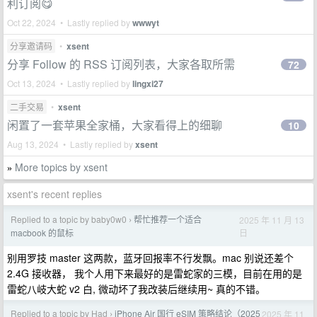
利订阅😋
Oct 22, 2024 • Lastly replied by
wwwyt
分享邀请码
•
xsent
分享 Follow 的 RSS 订阅列表，大家各取所需
72
Oct 13, 2024 • Lastly replied by
lingxi27
二手交易
•
xsent
闲置了一套苹果全家桶，大家看得上的细聊
10
Aug 13, 2024 • Lastly replied by
xsent
More topics by xsent
»
xsent's recent replies
Replied to a topic by baby0w0
帮忙推荐一个适合
2025 年 11 月 13
›
日
macbook 的鼠标
别用罗技 master 这两款，蓝牙回报率不行发飘。mac 别说还差个
2.4G 接收器， 我个人用下来最好的是雷蛇家的三模，目前在用的是
雷蛇八岐大蛇 v2 白, 微动坏了我改装后继续用~ 真的不错。
Replied to a topic by Had
iPhone Air 国行 eSIM 策略结论（2025
2025 年 11
›