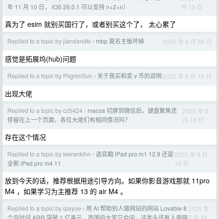
月 10 日
年 11 月 10 日， iOS 26.0.1 可以支持 n+2+n）
真为了 esim 就别买国行了，或者别买这个了， 太心累了
Replied to a topic by jiandandkl
mbp 莫名主板坏掉
2025 年 9 月 28 日
›
感觉是拓展坞(hub)问题
Replied to a topic by PilgrimSun
关于我买和卖 v 币的说明
2025 年 9 月 19 日
›
出现大佬
Replied to a topic by cz5424
macos 切屏到微信后，键盘聚焦还
2025 年 8
›
月 19 日
停留在上一个页面，各位大佬们有相同情况吗？
存在这个情况
Replied to a topic by kierankihn
选官翻 iPad pro m1 12.9 还是
2025 年 8 月
›
18 日
全新 iPad pro m4 11
放到今天的话，推荐根据用途引导方向。如果你影音游戏那就 11pro
M4 ，如果学习为主推荐 13 的 air M4 。
Replied to a topic by qiayue
用 AI 帮助别人做网站的网站 Lovable 8
2025 年
›
7 月 24
个月时间 ARR 突破 1 亿美元，而国内大家只会问，这年头还有人用网