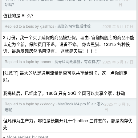
日
站吗？
值钱的是 AI 么？
Replied to a topic by xjzshttps
离谱的淘宝售后体验
2025 年 6 月 17 日
›
3 月份，我一个买了延保的商品被拒保，理由: 官翻旗舰店的商品不能
认定为全新，保险费用不退，设备不修。 你去黑猫、12315 各种投
诉，最后发现居然毛用没有。 这就是天猫！！！！
Replied to a topic by lanmer
携号转网改套餐，有没有坑？
2025 年 6 月 17 日
›
[注意了] 最大的坑是通用流量是否可以共享给副卡，这一点你确定
好。
我携转后，已经废了，180G 只有 30G 全国可以共享全家，移动
Replied to a topic by xxxteddy
MacBook M4 pro 和 air 怎么
2025 年 6 月 10
›
日
选呢
但凡作为生产力，哪怕是长期开几十个 office 三件套的，都是内存优
先
More replies by xsent
»