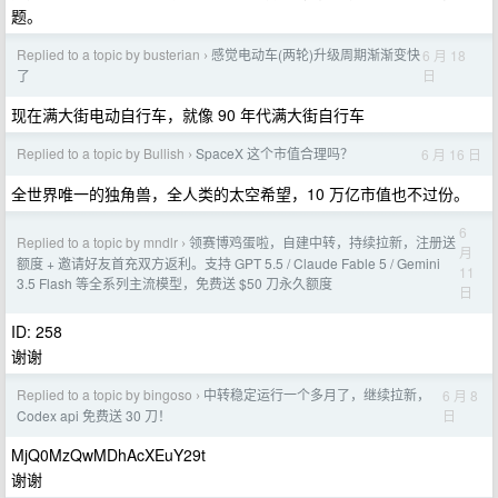
题。
Replied to a topic by busterian
感觉电动车(两轮)升级周期渐渐变快
6 月 18
›
日
了
现在满大街电动自行车，就像 90 年代满大街自行车
Replied to a topic by Bullish
SpaceX 这个市值合理吗？
6 月 16 日
›
全世界唯一的独角兽，全人类的太空希望，10 万亿市值也不过份。
6
Replied to a topic by mndlr
领赛博鸡蛋啦，自建中转，持续拉新，注册送
›
月
额度 + 邀请好友首充双方返利。支持 GPT 5.5 / Claude Fable 5 / Gemini
11
3.5 Flash 等全系列主流模型，免费送 $50 刀永久额度
日
ID: 258
谢谢
Replied to a topic by bingoso
中转稳定运行一个多月了，继续拉新，
6 月 8
›
日
Codex api 免费送 30 刀！
MjQ0MzQwMDhAcXEuY29t
谢谢