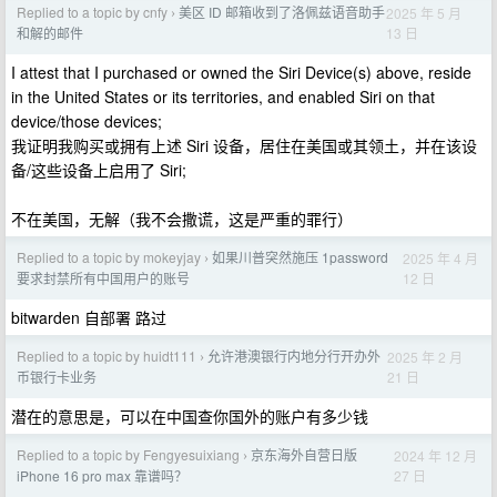
Replied to a topic by cnfy
美区 ID 邮箱收到了洛佩兹语音助手
2025 年 5 月
›
13 日
和解的邮件
I attest that I purchased or owned the Siri Device(s) above, reside
in the United States or its territories, and enabled Siri on that
device/those devices;
我证明我购买或拥有上述 Siri 设备，居住在美国或其领土，并在该设
备/这些设备上启用了 Siri;
不在美国，无解（我不会撒谎，这是严重的罪行）
Replied to a topic by mokeyjay
如果川普突然施压 1password
2025 年 4 月
›
12 日
要求封禁所有中国用户的账号
bitwarden 自部署 路过
Replied to a topic by huidt111
允许港澳银行内地分行开办外
2025 年 2 月
›
21 日
币银行卡业务
潜在的意思是，可以在中国查你国外的账户有多少钱
Replied to a topic by Fengyesuixiang
京东海外自营日版
2024 年 12 月
›
27 日
iPhone 16 pro max 靠谱吗？