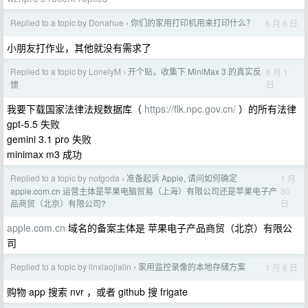
Replied to a topic by Donahue
你们的家用打印机用来打印什么？
6 月 6 日
›
小朋友打作业，其他就没有需求了
Replied to a topic by LonelyM
开个贴，收集下 MiniMax 3 的真实反
6 月 1
›
日
馈
我要下载国家法律法规数据库（
https://flk.npc.gov.cn/
）的所有法律
gpt-5.5 失败
gemini 3.1 pro 失败
minimax m3 成功
Replied to a topic by notgoda
准备起诉 Apple, 请问如何确定
1 月
›
30
apple.com.cn 运营主体是苹果电脑贸易（上海）有限公司还是苹果电子产
日
品商贸（北京）有限公司?
apple.com.cn
域名的备案主体是 苹果电子产品商贸（北京）有限公
司
Replied to a topic by linxiaojialin
家用监控录像的本地存储方案
1 月 6 日
›
购物 app 搜索 nvr ，或者 github 搜 frigate