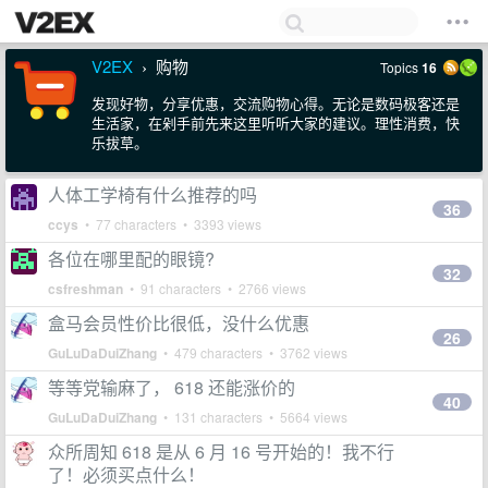
V2EX
购物
Topics
16
›
发现好物，分享优惠，交流购物心得。无论是数码极客还是
生活家，在剁手前先来这里听听大家的建议。理性消费，快
乐拔草。
人体工学椅有什么推荐的吗
36
ccys
• 77 characters • 3393 views
各位在哪里配的眼镜?
32
csfreshman
• 91 characters • 2766 views
盒马会员性价比很低，没什么优惠
26
GuLuDaDuiZhang
• 479 characters • 3762 views
等等党输麻了， 618 还能涨价的
40
GuLuDaDuiZhang
• 131 characters • 5664 views
众所周知 618 是从 6 月 16 号开始的！我不行
了！必须买点什么！