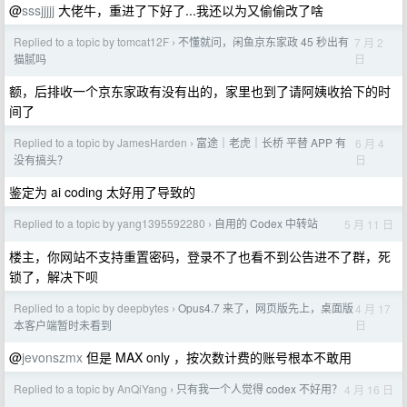
@
sssjjjjj
大佬牛，重进了下好了...我还以为又偷偷改了啥
Replied to a topic by tomcat12F
不懂就问，闲鱼京东家政 45 秒出有
7 月 2
›
日
猫腻吗
额，后排收一个京东家政有没有出的，家里也到了请阿姨收拾下的时
间了
Replied to a topic by JamesHarden
富途｜老虎｜长桥 平替 APP 有
6 月 4
›
日
没有搞头？
鉴定为 ai coding 太好用了导致的
Replied to a topic by yang1395592280
自用的 Codex 中转站
5 月 11 日
›
楼主，你网站不支持重置密码，登录不了也看不到公告进不了群，死
锁了，解决下呗
Replied to a topic by deepbytes
Opus4.7 来了，网页版先上，桌面版
4 月 17
›
日
本客户端暂时未看到
@
jevonszmx
但是 MAX only ，按次数计费的账号根本不敢用
Replied to a topic by AnQiYang
只有我一个人觉得 codex 不好用？
4 月 16 日
›