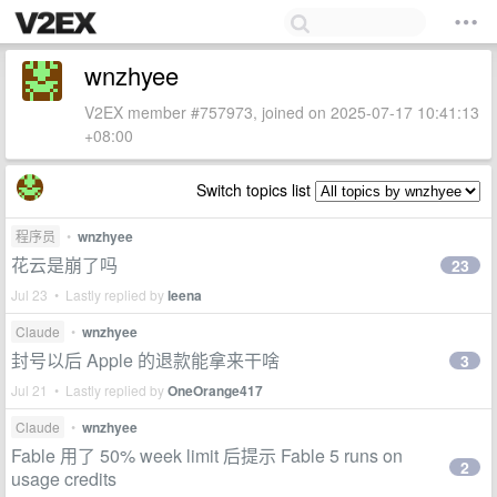
wnzhyee
V2EX member #757973, joined on 2025-07-17 10:41:13
+08:00
Switch topics list
程序员
•
wnzhyee
花云是崩了吗
23
Jul 23 • Lastly replied by
leena
Claude
•
wnzhyee
封号以后 Apple 的退款能拿来干啥
3
Jul 21 • Lastly replied by
OneOrange417
Claude
•
wnzhyee
Fable 用了 50% week limit 后提示 Fable 5 runs on
2
usage credits