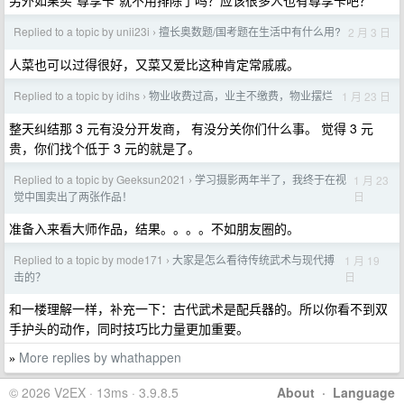
另外如果买“尊享卡”就不用排除了吗？应该很多人也有尊享卡吧？
Replied to a topic by unii23i
擅长奥数题/国考题在生活中有什么用?
2 月 3 日
›
人菜也可以过得很好，又菜又爱比这种肯定常戚戚。
Replied to a topic by idihs
物业收费过高，业主不缴费，物业摆烂
1 月 23 日
›
整天纠结那 3 元有没分开发商， 有没分关你们什么事。 觉得 3 元
贵，你们找个低于 3 元的就是了。
Replied to a topic by Geeksun2021
学习摄影两年半了，我终于在视
1 月 23
›
日
觉中国卖出了两张作品！
准备入来看大师作品，结果。。。。不如朋友圈的。
Replied to a topic by mode171
大家是怎么看待传统武术与现代搏
1 月 19
›
日
击的？
和一楼理解一样，补充一下：古代武术是配兵器的。所以你看不到双
手护头的动作，同时技巧比力量更加重要。
More replies by whathappen
»
© 2026 V2EX · 13ms · 3.9.8.5
About
·
Language