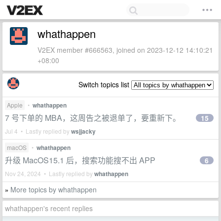
whathappen
V2EX member #666563, joined on 2023-12-12 14:10:21
+08:00
Switch topics list
Apple
•
whathappen
7 号下单的 MBA，这周告之被退单了，要重新下。
15
Jul 4 • Lastly replied by
wsjjacky
macOS
•
whathappen
升级 MacOS15.1 后，搜索功能搜不出 APP
6
Nov 24, 2024 • Lastly replied by
whathappen
More topics by whathappen
»
whathappen's recent replies