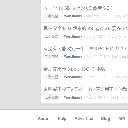
收一个 16GB 以上的 6S 或者 SE
二手交易
•
WenJimmy
•
Aug 23, 2018
• Lastly rep
现在收个 64G 版本的 6S 或者 SE 要
二手交易
•
WenJimmy
•
Jun 24, 2017
• Lastly rep
有没有可能收到一个 128G PCIE 的 M.2 S
二手交易
•
WenJimmy
•
Mar 22, 2017
• Lastly rep
帮朋友出台 6 plus 16G 金 港版
二手交易
•
WenJimmy
•
Dec 11, 2015
• Lastly rep
求购买乐视 TV 乐码一枚~有谁用不上的
二手交易
•
WenJimmy
•
May 6, 2015
• Lastly repl
About
·
Help
·
Advertise
·
Blog
·
API