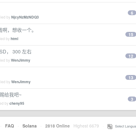
6
lied by
NjcyNzMzNDQ3
多少钱啊，想收一个。
15
lied by
html
SD， 300 左右
12
lied by
WenJimmy
13
lied by
WenJimmy
就赐给我吧~
3
ied by
cheny95
·
FAQ
·
Solana
·
2818 Online
Highest 6679
·
Select Langua