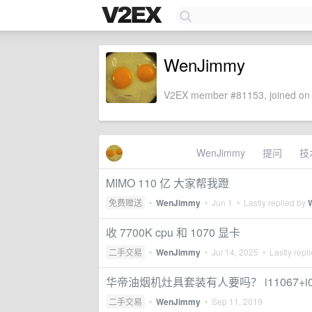
WenJimmy
V2EX member #81153, joined on 
WenJimmy
提问
技
MIMO 110 亿 大家帮我蹬
免费赠送
•
WenJimmy
•
Jun 1
• Lastly replied by
收 7700K cpu 和 1070 显卡
二手交易
•
WenJimmy
•
Jul 14, 2025
• Lastly repl
华帝油烟机灶具套装有人要吗？ i11067+i0
二手交易
•
WenJimmy
•
Sep 11, 2019