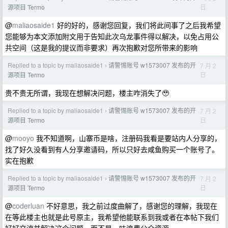
日
源项目 Termo
@
maliaosaide1
好的好的，感谢您回复，我们将此间事了之后我希望
您能够为本文添加附文用于告知此次乌龙事件得以解决，以免占用公
共空间（这是我的提议而非要求）再次抱歉对您所带来的影响
Replied to a topic by maliaosaide1
请警惕账号 w1573007 发布的开
7 月 2
›
日
源项目 Termo
贵不贵无所谓，我现在想解决问题，楼主咋消失了🥹
Replied to a topic by maliaosaide1
请警惕账号 w1573007 发布的开
7 月 2
›
日
源项目 Termo
@
mooyo
我不知道啊，山寨币是啥，注册码我看是要站内人分享的，
找了好久没看到有人分享邀请码，所以只好去咸鱼购买一个账号了。
实在抱歉
Replied to a topic by maliaosaide1
请警惕账号 w1573007 发布的开
7 月 2
›
日
源项目 Termo
@
coderluan
不好意思，我之前过度曲解了，感谢您的理解，我现在
在等此楼主也就是此号原主，我希望他能联系到我或者在本帖下我们