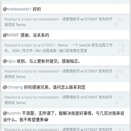
@
maliaosaide1
好的
Replied to a topic by maliaosaide1
请警惕账号 w1573007 发布的开
7 月 2
›
日
源项目 Termo
@
MXMF
感谢，没关系的
Replied to a topic by w1573007
Termo：一个 macOS 原生远程工作
7 月
›
2 日
台， SSH / 传文件 / Win 远程桌面 / 端口转发都在里面
@
nijux
收到，马上更新并提交。感谢指正。
Replied to a topic by maliaosaide1
请警惕账号 w1573007 发布的开
7 月 2
›
日
源项目 Termo
@
chrosing
好的感谢兄弟，请问怎么联系到您
Replied to a topic by maliaosaide1
请警惕账号 w1573007 发布的开
7 月 2
›
日
源项目 Termo
@
liuzimin
不清楚，无所谓了，能解决就是好事情，亏几百对我来说
没什么。我不希望遭黑😂
Replied to a topic by maliaosaide1
请警惕账号 w1573007 发布的开
7 月 2
›