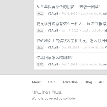
从童年保留至今的阴影：“去敬一圈酒”
生活
•
V2April
•
Feb 6, 2025
• Lastly replied by
ra
我发现身边总有这么一种人， ta 看到
生活
•
V2April
•
Jan 17, 2025
• Lastly replied by
a
瓷砖地面上的絮状灰尘和头发，怎么打扫
生活
•
V2April
•
Dec 15, 2024
• Lastly replied by
V
过年回家怎么喝咖啡？
咖啡
•
V2April
•
Feb 7, 2024
• Lastly replied by
ok
About
·
Help
·
Advertise
·
Blog
·
API
创意工作者们的社区
World is powered by solitude