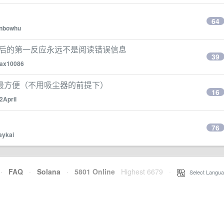
64
inbowhu
报错后的第一反应永远不是阅读错误信息
39
jax10086
最方便（不用吸尘器的前提下）
16
2April
76
aykai
·
FAQ
·
Solana
·
5801 Online
Highest 6679
·
Select Langua