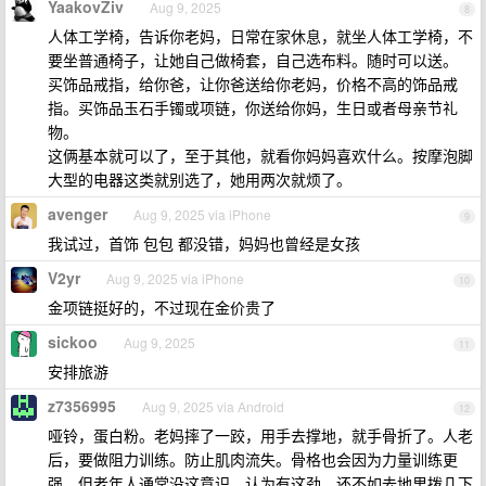
YaakovZiv
Aug 9, 2025
8
人体工学椅，告诉你老妈，日常在家休息，就坐人体工学椅，不
要坐普通椅子，让她自己做椅套，自己选布料。随时可以送。
买饰品戒指，给你爸，让你爸送给你老妈，价格不高的饰品戒
指。买饰品玉石手镯或项链，你送给你妈，生日或者母亲节礼
物。
这俩基本就可以了，至于其他，就看你妈妈喜欢什么。按摩泡脚
大型的电器这类就别选了，她用两次就烦了。
avenger
Aug 9, 2025 via iPhone
9
我试过，首饰 包包 都没错，妈妈也曾经是女孩
V2yr
Aug 9, 2025 via iPhone
10
金项链挺好的，不过现在金价贵了
sickoo
Aug 9, 2025
11
安排旅游
z7356995
Aug 9, 2025 via Android
12
哑铃，蛋白粉。老妈摔了一跤，用手去撑地，就手骨折了。人老
后，要做阻力训练。防止肌肉流失。骨格也会因为力量训练更
强。但老年人通常没这意识，认为有这劲，还不如去地里拨几下