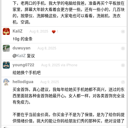
下，老两口的手机、我大学的电脑给我爸，准备再买个平板放在
家里，屏幕大年龄大看着会更方便一些。还有一些小的，几百块
的，按摩仪、洗脚桶这些，大家电也可以看看，洗碗机、洗衣
机、空调。
KaliZ
Aug 8, 2025
1
4
10g 的金条
duwuyan
Aug 8, 2025
5
@
KaliZ
复议
young0722
Aug 9, 2025 via iPhone
6
给她换个手机吧
hellodigua
Aug 9, 2025
7
买金首饰，真心建议，我每年给她买手机她都不高兴，送过的东
西里面就各种金首饰她最开心。女人都一样，对各类首饰完全没
有免疫力。
不要在乎当前金价高，你买金子不是为了保值，是为了给你妈提
供情绪价值，挑大的能让你妈给朋友们秀的那种买，绝对没错了