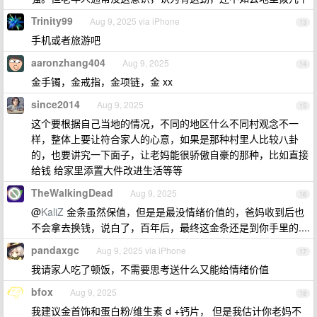
Trinity99
Aug 9, 2025 via iPhone
13
手机或者旅游吧
aaronzhang404
Aug 9, 2025
14
金手镯，金戒指，金项链，金 xx
since2014
Aug 9, 2025
15
这个要根据自己当地的情况，不同的地区什么不同村观念不一
样，整体上要让符合家人的心意，如果是那种村里人比较八卦
的，也要讲究一下面子，让老妈能很骄傲自豪的那种，比如直接
给钱 给家里添置大件改进生活等等
TheWalkingDead
Aug 9, 2025
16
@
KaliZ
金条虽然保值，但是是最没情绪价值的，爸妈收到后也
不会拿去换钱，说白了，百年后，最终这金条还是到你手里的....
pandaxgc
Aug 9, 2025 via iPhone
17
我请家人吃了顿饭，不需要思考送什么又能给情绪价值
bfox
Aug 9, 2025
18
我建议金首饰和蛋白粉/维生素 d +钙片， 但是我估计你老妈不