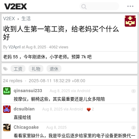
V2EX
生活
›
收到人生第一笔工资，给老妈买个什么
好
By
V2April
at Aug 8, 2025 · 4062 views
老妈 55 ，今年刚退休，小学老师。预算 7k 吧
工资
礼物
退休
24 replies
•
2025-08-11 18:32:29 +08:00
qinsansui233
Aug 8, 2025 via Android
1
按摩仪，躺椅这些，其实最重要还是儿女多陪陪
dcsuibian
Aug 8, 2025 via Android
2
2
直接给钱
Chicagoake
Aug 8, 2025
3
看看家里缺什么，我是毕业后逐步给家里的电子设备更新换代一