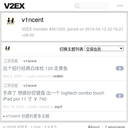
v1ncent
V2EX member #401200, joined on 2019-04-12 22:16:21
+08:00
切换主题列表
二手交易
•
v1ncent
出个招行经典白体检 120 走黄鱼
3
May 6, 2024 • Lastly replied by
redbin
二手交易
•
v1ncent
手痒了 想换妙控键盘 出一个 logitech combo touch
2
iPad pro 11 寸 ￥ 740
Nov 19, 2022 • Lastly replied by
zqc5
v1ncent 创建的更多主题
»
© 2026 V2EX · 11ms · 3.9.8.5
About
·
Language