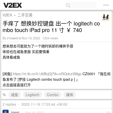
V2EX
二手交易
›
手痒了 想换妙控键盘 出一个 logitech co
mbo touch iPad pro 11 寸 ￥ 740
By
v1ncent
at Nov 19, 2022 · 1224 views
想来想去可能就为了一个随时拆卸的裸奔手感
体验也在咸鱼里面 买前要慎重
具体看咸鱼
[闲鱼]
https://m.tb.cn/h.U6BcjQj?tk=xISQdcz3Mgp
CZ0001 「我在闲
鱼发布了 [罗技 Logitech combo touch ipad p ] 」
点击链接直接打开
咸鱼
Logitech
Combo
裸奔
2 replies
•
2022-11-19 17:03:44 +08:00
irwst
Nov 19, 2022
1