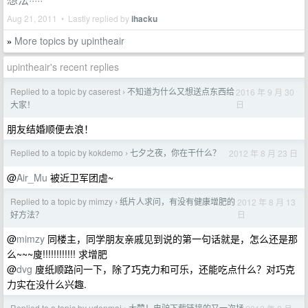
Aug 21, 2011 • Lastly replied by
ihacku
More topics by upintheair
»
upintheair's recent replies
Replied to a topic by caserest
不知道为什么又想送点东西给
2016 年 9 月 30
›
日
大家！
朋友结婚顺便去浪！
Replied to a topic by kokdemo
七夕之夜，你在干什么？
2012 年 8 月 23 日
›
@
Air_Mu
被近卫军团虐~
Replied to a topic by mimzy
纸片人求问，有没有健康增肥的
2012 年 8 月 13
›
日
好方法？
@
mimzy
同楼主，同学朋友亲戚见到说的第一句话就是，怎么还是那
么~~~廋!!!!!!!!!!!! 求增肥
@
dvg
廋纸顺路问一下，除了巧克力和可乐，还能吃点什么？对巧克
力实在没什么兴趣.
Replied to a topic by udonmai
大赞！电驴下载链接的又一次拯