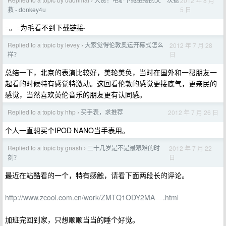
2012 年 8 月
›
5 日
救 - donkey4u
=。=为毛看不到下载链接·
Replied to a topic by levey
大家觉得伦敦奥运开幕式怎么
2012 年 7 月 28
›
日
样？
总结一下，北京的表演比较好，美轮美奂，当时在国外和一帮朋友一
起看的时候特有感觉特激动。这回看伦敦的感觉更接底气，更亲民的
感觉，当然喜欢英伦音乐的朋友更有认同感。
Replied to a topic by hhp
买手表，求推荐
2012 年 7 月 26 日
›
个人一直想买个IPOD NANO当手表用。
Replied to a topic by gnash
二十几岁是不是最艰难的时
2012 年 7 月 22
›
日
刻？
最近在站酷看的一个，特有感触，请看下面两段长的评论。
http://www.zcool.com.cn/work/ZMTQ1ODY2MA==.html
加班完回到家，只想顺顺当当的睡个好觉。