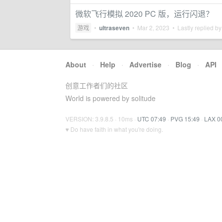
微软飞行模拟 2020 PC 版，运行闪退？
游戏
•
ultraseven
•
Mar 2, 2023
• Lastly replied b
About
·
Help
·
Advertise
·
Blog
·
API
创意工作者们的社区
World is powered by solitude
VERSION: 3.9.8.5 · 10ms ·
UTC 07:49
·
PVG 15:49
·
LAX 0
♥ Do have faith in what you're doing.