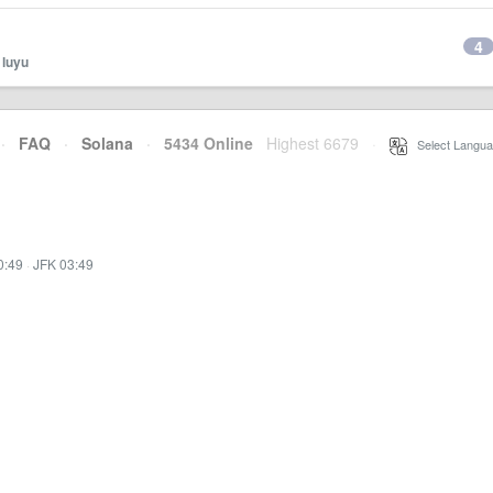
4
y
luyu
·
FAQ
·
Solana
·
5434 Online
Highest 6679
·
Select Langua
0:49
·
JFK 03:49