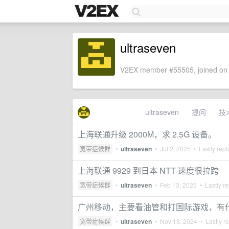
ultraseven
V2EX member #55505, joined on 
ultraseven
提问
技
上海联通升级 2000M，求 2.5G 设备。
宽带症候群
•
ultraseven
•
Jul 2, 2025
• Lastly repl
上海联通 9929 到日本 NTT 速度很拉跨
宽带症候群
•
ultraseven
•
Feb 13, 2025
• Lastly re
广州移动，主要看油管和打国际游戏，有
宽带症候群
•
ultraseven
•
Nov 13, 2024
• Lastly r