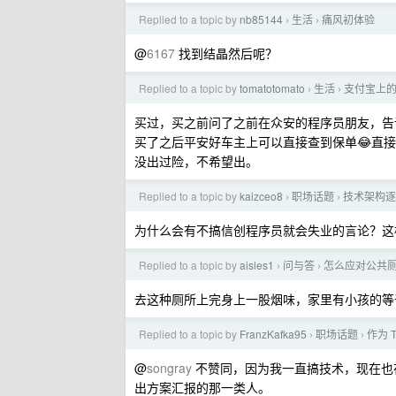
Replied to a topic by
nb85144
生活
痛风初体验
›
›
@
6167
找到结晶然后呢？
Replied to a topic by
tomatotomato
生活
支付宝上
›
›
买过，买之前问了之前在众安的程序员朋友，告
买了之后平安好车主上可以直接查到保单😂直接买
没出过险，不希望出。
Replied to a topic by
kaizceo8
职场话题
技术架构逐
›
›
为什么会有不搞信创程序员就会失业的言论？这
Replied to a topic by
aisles1
问与答
怎么应对公共
›
›
去这种厕所上完身上一股烟味，家里有小孩的等
Replied to a topic by
FranzKafka95
职场话题
作为 
›
›
@
songray
不赞同，因为我一直搞技术，现在也
出方案汇报的那一类人。