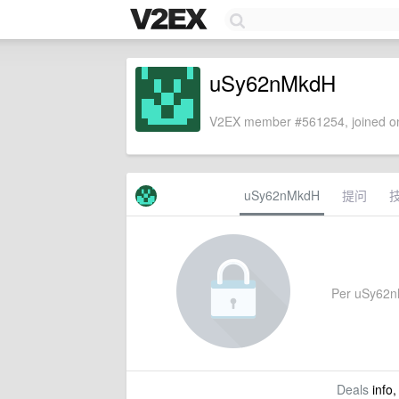
uSy62nMkdH
V2EX member #561254, joined on
uSy62nMkdH
提问
Per uSy62nMk
Deals
info,