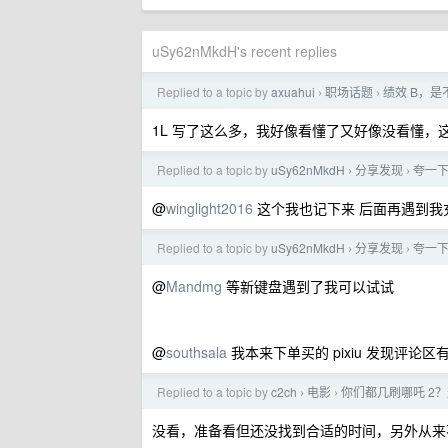
uSy62nMkdH's recent replies
Replied to a topic by
axuahui
职场话题
绩效 B，是
›
›
1L 写了这么多，我好像看懂了又好像没看懂，这
Replied to a topic by
uSy62nMkdH
分享发现
夸一下
›
›
@
winglight2016
这个我也记下来 后面再遇到我
Replied to a topic by
uSy62nMkdH
分享发现
夸一下
›
›
@
Mandmg
等新键盘遇到了我可以试试
@
southsala
我本来下单买的 pixiu 发现评
Replied to a topic by
c2ch
电影
你们都几刷哪吒 2
›
›
没看，准备看但还没找到合适的时间，另外从来