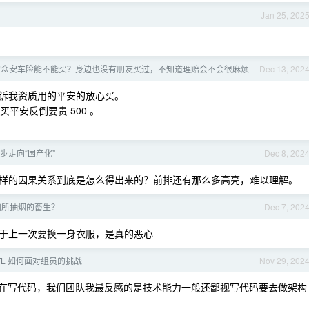
Jan 25, 202
的众安车险能不能买？身边也没有朋友买过，不知道理赔会不会很麻烦
Dec 13, 202
诉我资质用的平安的放心买。
平安反倒要贵 500 。
步走向“国产化”
Dec 8, 202
样的因果关系到底是怎么得出来的？前排还有那么多高亮，难以理解。
厕所抽烟的畜生？
Dec 7, 202
于上一次要换一身衣服，是真的恶心
TL 如何面对组员的挑战
Nov 29, 202
在写代码，我们团队我最反感的是技术能力一般还鄙视写代码要去做架构