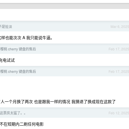
不是扯淡
Mar 6, 202
样也能次次 A 我只能说牛逼。
樱桃 cherry 键盘的售后
Feb 17, 202
充电试试
樱桃 cherry 键盘的售后
Feb 17, 202
论区有人一个月换了两次 也是跟我一样的情况 我猜退了换成现在这款了
？这票房太猛了。。
Feb 12, 202
不在短期内二刷任何电影