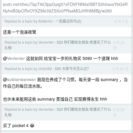
scdn.net/0heuTbpTl6OlppGyig57xFDVFNNitafSBTS3h0axsYbG4R
NyheB3lpORxOYXZMe39ZSXx0PRsaMGJHfH8MBg/w280
Replied to a topic by Itoktsnhc
一些最近的鸟(2)
6 月 3 日
›
还差一个泡澡夜鹭
Replied to a topic by Venlenter
520 你们都给女朋友/老婆买了什么
5 月 20
›
日
礼物
@
Venlenter
这就如同 给宝宝一岁的礼物买 5090 一个道理 hhh
Replied to a topic by zhishi69
520 大家今天怎么过？
5 月 20 日
›
@
suibianwanwan
我现在养成了个习惯，每天录一段 summary ，当
作自己的每日流水账。
也许未来能用这些 summary 蒸馏自己 实现赛博永生 hhh
Replied to a topic by Venlenter
520 你们都给女朋友/老婆买了什么
5 月 20
›
日
礼物
买了 pocket 4 😂