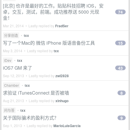
[北京] 也许是最好的工作。贴贴科技招聘 iOS，安
卓，交互，测试，前端。成功推荐送 5000 元现
74
金！
Mar 21, 2014 • Lastly replied by
FradSer
分享创造
•
txx
写了一个Mac的 微信 iPhone 版语音备份工具
15
May 3, 2014 • Lastly replied by
txx
iDev
•
txx
iOS7 GM 来了
43
Sep 12, 2013 • Lastly replied by
zwl2828
Chamber
•
txx
求验证 iTunesConnect 是否被墙
8
Aug 21, 2013 • Lastly replied by
xinhugo
问与答
•
txx
关于国际骗术的盈利方式？
9
Sep 1, 2013 • Lastly replied by
MarioLuisGarcia