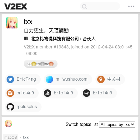
txx
自力更生，天道酬勤！
🏢
北京礼物说科技有限公司
/ 合伙人
V2EX member #19843, joined on 2012-04-24 03:01:45
+08:00
26
29
82
Er1cT4ng
m.liwushuo.com
中关村
er1ct4n9
Er1cT4n9
Er1cT4n9
rpplusplus
Switch topics list
macOS
•
txx