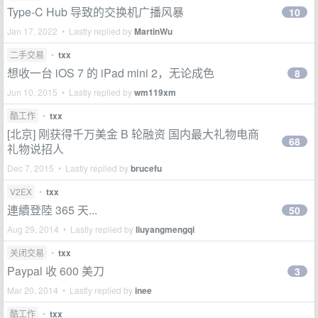
Type-C Hub 导致的交换机广播风暴
10
Jan 17, 2022 • Lastly replied by
MartinWu
二手交易
•
txx
想收一台 iOS 7 的 iPad mini 2，无论成色
8
Jun 10, 2015 • Lastly replied by
wm119xm
酷工作
•
txx
[北京] 刚获得千万美金 B 轮融资 国内最大礼物电商
68
礼物说招人
Dec 7, 2015 • Lastly replied by
brucefu
V2EX
•
txx
連續登陸 365 天...
50
Aug 29, 2014 • Lastly replied by
liuyangmengqi
关闭交易
•
txx
Paypal 收 600 美刀
3
Mar 20, 2014 • Lastly replied by
inee
酷工作
•
txx