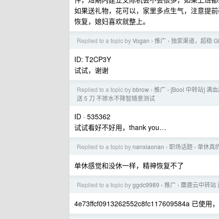
如果送礼物，花可以，家里多点生气，注意提前
恢复，媳妇喜欢就整上。
Replied to a topic by
Vogan
推广
独家渠道，超稳 G
›
›
ID: T2CP3Y
试试，谢谢
Replied to a topic by
bbrow
推广
[Bool 中转站] 
›
›
送 5 刀 不掺水不降智随意测试
ID · 535362
试试看好不好用，thank you…
Replied to a topic by
nanxiaonan
职场话题
单休真
›
›
单休感觉和没休一样，精神恢复不了
Replied to a topic by
ggdc9989
推广
麋鹿云中转站
›
›
4e73ffcf0913262552c8fc117609584a 已