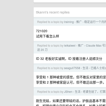
ttkanni's recent replies
Replied to a topic by
lraining
推广
稳定运行一个月的 GP
›
›
721020
试用下看怎么样
Replied to a topic by
leikaiwei
推广
Claude Max 号
›
›
送 20 刀
ID 32 老板好实诚啊，ID 按着注册人说顺次分
Replied to a topic by
seagull7558
生活
已婚人士给
›
›
享受和 1 那种被爱的感觉，但不敢反对家里的
享受和 2 那种被家庭认可，但不敢迈出那一步。
Replied to a topic by
JShen
生活
老婆生娃了，打算
›
›
刚生完娃，如果还要带娃的话，护肤品基本不需
件，短期内建立交际机会不会很多，如果上班都