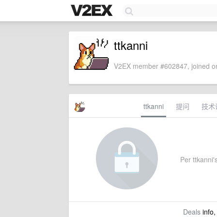
ttkanni
V2EX member #602847, joined on
ttkanni
提问
技术
Per ttkanni's
Deals
info,