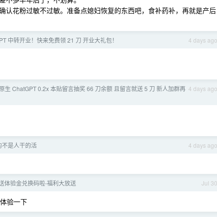
确认花粉过敏不过敏。准备点媳妇恢复的东西吧，食补药补，再就是产后
PT 中转开业！快来免费领 21 刀 开业大礼包！
4 days ag
满血原生 ChatGPT 0.2x 本贴留言抽奖 66 刀余额 且留言就送 5 刀 新人加群再
4 days ag
的不是人干的活
4 days ag
 送体验金兑换码啦-福利大放送
Jul 3
使用，体验一下