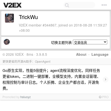
TrickWu
V2EX member #344867, joined on 2018-08-28 11:59:27
+08:00
切换主题列表
© 2026 V2EX · 8ms · 3.9.8.5
About
·
Language
更快更省的开源AI助手：OpenAgent
Go原生实现，性能5倍提升；agent流程深度优化，同样任务
更省token。二进制一键部署，全模型支持，内置会话管理、
›
权限控制与审计日志。个人折腾、企业生产都合适，开源免
费。
Promoted by
hsluoyz
PRO