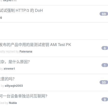
sky96111
制 HTTP/3 的 DoH
69
ng
发布的产品中用的是测试密钥 AMI Test PK
6
stly replied by
Fatenana
形混杂，是什么原因？
1
 by
xtreme1
要注意的吗？
55
d by
ailiyaqin2003
低于任何一台设备单独访问互联网?
9
lied by
Nubia