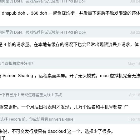
里的 DoH，强烈推荐你试试强制 HTTP/3 的 DoH
Jul 2
nspub doh 、360 doh 一起负载均衡。并发量下来后不触发限流的还
里的 DoH，强烈推荐你试试强制 HTTP/3 的 DoH
Jul 2
3 倍还是 4 倍的请求量。在本地有缓存的情况下也会经常出现限流丢弃请求，体
 上哪个虚拟机软件好用？
May 1
reen Sharing ，远程桌面黑屏。开了无头模式，mac 虚拟机完全无
一下自己身上出现过哪些重大线上事故
Apr 1
提交更新。一个月后出报表时才发现，几万个姓名和手机号都变了*
年选择 Fedora 前，你应该看看 universal-blue
Feb 1
，不可变发行版只有 daocloud 这一个，选择少了很多。
学到了。