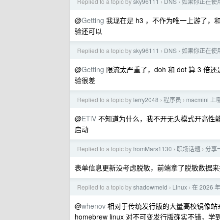
Replied to a topic by
sky96111
DNS
如果你正在使用阿
›
›
@
Getting
我现在是 h3 ，不作为唯一上游了，和 d
验还可以
Replied to a topic by
sky96111
DNS
如果你正在使用阿
›
›
@
Getting
限流太严重了，doh 和 dot 算 
验很差
Replied to a topic by
terry2048
程序员
macmini
›
›
@
ETiV
不知道为什么，我不开无头模式开高性能 Sc
启动
Replied to a topic by
fromMars1130
职场话题
分享
›
›
表单信息更新没考虑脱敏，前端拿了脱敏数据来
Replied to a topic by
shadowmeld
Linux
在 2026 
›
›
@
whenov
相对于传统发行版的大量高校镜像站来说
homebrew linux 对不可变发行版确实不错，