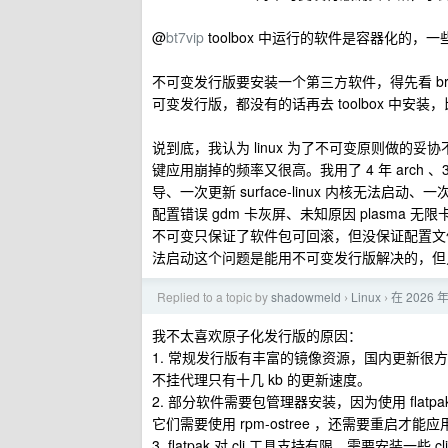
@
bt7vip
toolbox 中运行的软件是容器化的
不可变发行版要安装一个第三方软件，得先看 bre
可变发行版，都没有的话再去 toolbox 中安
说到底，我认为 linux 为了不可变原则做的妥
键应用崩掉的频率又很高。我用了 4 年 arch 、3 
导、一次更新 surface-linux 内核无法
配置错误 gdm 卡灰屏、未知原因 plasma 无限卡
不可变只保证了软件包可回滚，但没保证配置文件可回
法启动这个问题是能用不可变发行版解决的，但
Replied to a topic by
shadowmeld
Linux
在 2026 
›
›
我不太喜欢原子化发行版的原因：
1. 常规发行版有丰富的镜像资源，国内更新很方便。而
不挂代理只有十几 kb 的更新速度。
2. 部分软件需要包管理器安装，因为使用 flatpak
它们需要使用 rpm-ostree ，还需要重启才能
3. flatpak 对 cli 工具支持有限。需要安装一些 