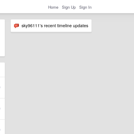
Home
Sign Up
Sign In
sky96111's recent timeline updates