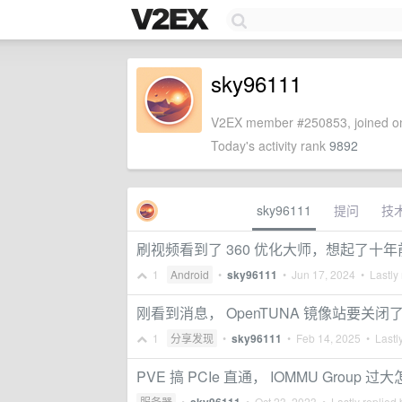
sky96111
V2EX member #250853, joined on
Today's activity rank
9892
sky96111
提问
技
刷视频看到了 360 优化大师，想起了十年前
1
Android
•
sky96111
•
Jun 17, 2024
• Lastly 
刚看到消息， OpenTUNA 镜像站要关闭
1
分享发现
•
sky96111
•
Feb 14, 2025
• Lastly
PVE 搞 PCIe 直通， IOMMU Group 
服务器
•
•
Oct 23, 2023
• Lastly replied