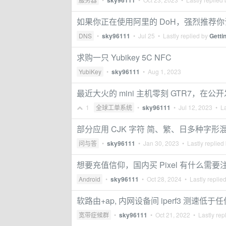
sky96111
如果你正在使用阿里的 DoH，强烈推荐你试试强
DNS
•
sky96111
•
Jul 25
• Lastly replied by
Getti
求购一只 Yubikey 5C NFC
YubiKey
•
sky96111
•
Aug 1, 2023
最近大火的 mini 主机零刻 GTR7，在公开
1
全球工单系统
•
sky96111
•
Jul 12, 2023
• La
部分应用 CJK 字符 简、繁、日多种字
问与答
•
sky96111
•
Jan 30, 2023
• Lastly replied
想要充值信仰，国内买 Pixel 有什么需
Android
•
sky96111
•
Oct 28, 2024
• Lastly replie
软路由+ap, 内网设备间 iperf3 测速
宽带症候群
•
sky96111
•
Oct 21, 2022
• Lastly rep