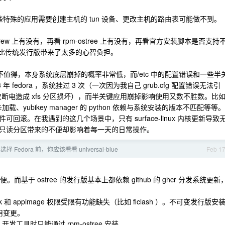
，一些特殊的应用需要创建主机的 tun 设备、更改主机的路由表可能做不到。
w 上有没有，再看 rpm-ostree 上有没有，再看官方安装脚本是否支持
装，比传统发行版带来了太多的心智负担。
协不值得，本身系统底层崩掉的概率非常低，而/etc 中的配置错误和一些半
年 fedora ，系统挂过 3 次（一次因为我自己 grub.cfg 配置错误无法引
启动、一次断电造成 xfs 分区损坏），而半关键应用崩掉影响使用又数不胜数。比
加载、yubikey manager 的 python 依赖与系统安装的版本不匹配等等。
滚。在我遇到的这几个场景中，只有 surface-linux 内核更新导致
只读分区带来的不便却影响着每一天的日常操作。
年选择 Fedora 前，你应该看看 universal-blue
Feb 1
基于 ostree 的发行版基本上都依赖 github 的 ghcr 分发系统更新
 和 appimage 权限受限有功能缺失（比如 flclash ）。不可变发行版安
应用变更。
cli 开发工具时只能通过 rpm-ostree 安装。