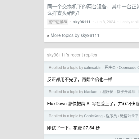
同一个交换机下的两台设备，其中一台正常另
么排查头绪吗？
宽带症候群
•
sky96111
•
Jun 8, 2024
• Lastly repl
More topics by sky96111
»
sky96111's recent replies
Replied to a topic by
calmcabin
程序员
Opencode
›
›
反正都用不完了，再翻个倍也一样
Replied to a topic by
blackantt
程序员
似乎开源项目
›
›
FluxDown 都快把纯 AI 写在脸上了，并非“不知道
Replied to a topic by
SonicKang
程序员
微信公众平台 
›
›
刚试了一下，花费 27.54 秒