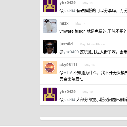
yhx0429
May 14
@
just4id
有破解版的可以分享吗，万
mrzx
May 14
vmware fusion 就是免费的,干嘛不用?
just4id
May 14 via iPhone
@
yhx0429
这玩意儿烂大街了啊，会用 
sky96111
May 14
@
ETiV
不知道为什么，我不开无头模式开高
完全无法启动
yhx0429
May 19
@
just4id
大部分都提示版权问题已删