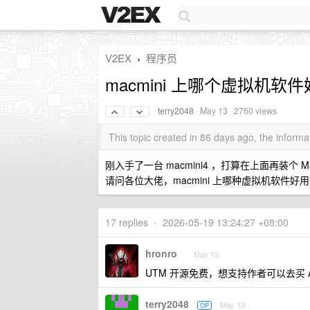
V2EX
程序员
›
macmini 上哪个虚拟机软
terry2048
·
May 13
· 2760 views
This topic created in 86 days ago, the infor
刚入手了一台 macmini4 ，打算在上面再装
请问各位大佬，macmini 上哪种虚拟机软件好用？ 
17 replies
•
2026-05-19 13:24:27 +08:00
hronro
May 13
UTM 开源免费，想支持作者可以去买 Ap
terry2048
May 13
OP