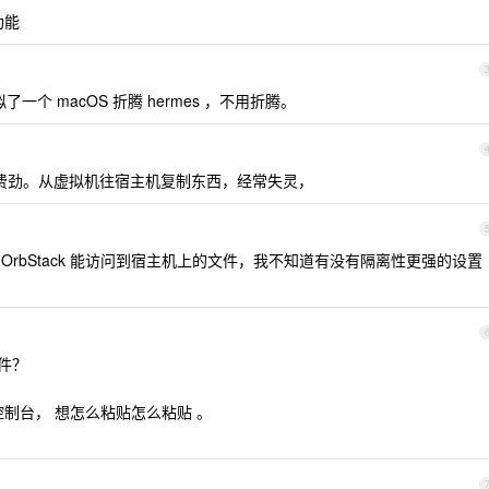
功能
接虚拟了一个 macOS 折腾 hermes ，不用折腾。
点费劲。从虚拟机往宿主机复制东西，经常失灵，
不过 OrbStack 能访问到宿主机上的文件，我不知道有没有隔离性更强的设置
件？
问控制台， 想怎么粘贴怎么粘贴 。