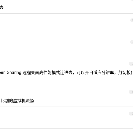
进去
1
Screen Sharing 远程桌面高性能模式连进去，可以开自适应分辨率，剪切板
1
打游戏比别的虚拟机流畅
1