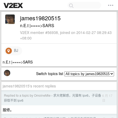
james19820515
n.E.t |====>SARS
V2EX member #56938, joined on 2014-02-27 08:29:43
+08:00
BJ
n.E.t |====>SARS
Switch topics list
james19820515's recent replies
Replied to a topic by OmoineMie
求大佬解惑，光猫有 ipv6，子设备
6 月 17
›
日
获取不到 ipv6
报修。