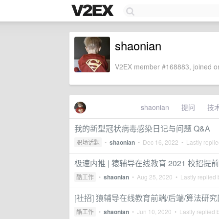
shaonian
V2EX member #168883, joined on
shaonian
提问
技
我的新型冠状病毒感染日记与问题 Q&A
职场话题
•
shaonian
•
Dec 16, 2022
• Lastly repli
极速内推 | 猿辅导在线教育 2021 校招提
酷工作
•
shaonian
•
Aug 25, 2020
• Lastly replied
[社招] 猿辅导在线教育前端/后端/算法研
酷工作
•
shaonian
•
Jun 10, 2020
• Lastly replied 