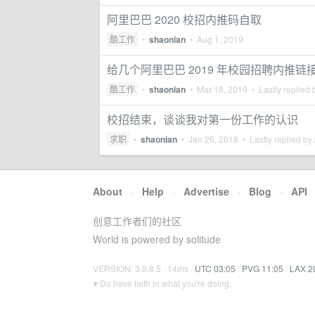
阿里巴巴 2020 校招内推码自取
酷工作
•
shaonian
•
Aug 1, 2019
给几个阿里巴巴 2019 年校园招聘内推
酷工作
•
shaonian
•
Mar 18, 2019
• Lastly replied
校招结束，谈谈我对第一份工作的认识
求职
•
shaonian
•
Jan 26, 2018
• Lastly replied by
About
·
Help
·
Advertise
·
Blog
·
API
创意工作者们的社区
World is powered by solitude
VERSION: 3.9.8.5 · 14ms ·
UTC 03:05
·
PVG 11:05
·
LAX 2
♥ Do have faith in what you're doing.