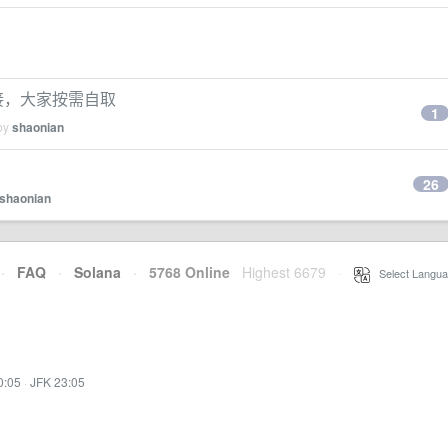
链接，大家按需自取
1
 by
shaonian
26
shaonian
·
FAQ
·
Solana
·
5768 Online
Highest 6679
·
Select Langua
0:05
·
JFK 23:05