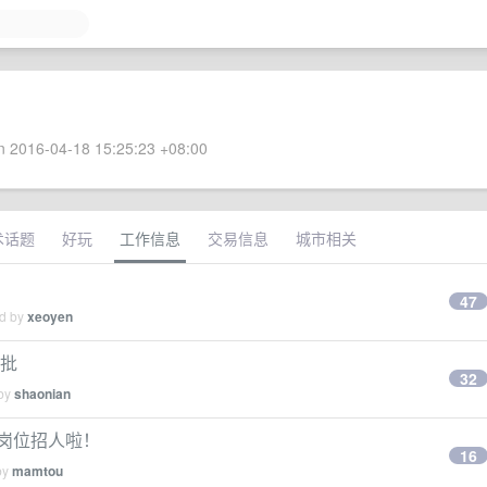
 2016-04-18 15:25:23 +08:00
术话题
好玩
工作信息
交易信息
城市相关
47
ed by
xeoyen
前批
32
 by
shaonian
究岗位招人啦！
16
by
mamtou