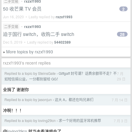
二手交易
•
rxzxf1993
50 收芒果 TV 会员
2
Jun 16, 2020 • Lastly replied by
rxzxf1993
二手交易
•
rxzxf1993
迫于国行 switch，收购二手 switch
28
Dec 5, 2019 • Lastly replied by
54402389
More topics by rxzxf1993
»
rxzxf1993's recent replies
Replied to a topic by SteinsGate
Giffgaff 封号潮？话费余额带不走？不
7 月
›
29 日
如短信捐公益，一分都别留给 GG！
全捐了 谢谢你
Replied to a topic by jasonjun
这大 A，都还在吗兄弟们
7 月 14 日
›
冲啊！！！
Replied to a topic by loving29cn
求一个好用的蓝牙耳机推荐
7 月 3 日
›
@
loving29cn
就当去看演唱会了