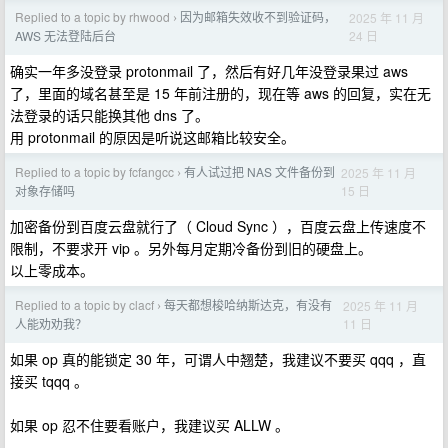
Replied to a topic by rhwood
因为邮箱失效收不到验证码，
2025 年 11 月
›
24 日
AWS 无法登陆后台
确实一年多没登录 protonmail 了，然后有好几年没登录果过 aws
了，里面的域名甚至是 15 年前注册的，现在等 aws 的回复，实在无
法登录的话只能换其他 dns 了。
用 protonmail 的原因是听说这邮箱比较安全。
Replied to a topic by fcfangcc
有人试过把 NAS 文件备份到
2025 年 11 月
›
15 日
对象存储吗
加密备份到百度云盘就行了（ Cloud Sync ），百度云盘上传速度不
限制，不要求开 vip 。另外每月定期冷备份到旧的硬盘上。
以上零成本。
Replied to a topic by clacf
每天都想梭哈纳斯达克，有没有
2025 年 11 月
›
11 日
人能劝劝我？
如果 op 真的能锁定 30 年，可谓人中翘楚，我建议不要买 qqq ，直
接买 tqqq 。
如果 op 忍不住要看账户，我建议买 ALLW 。