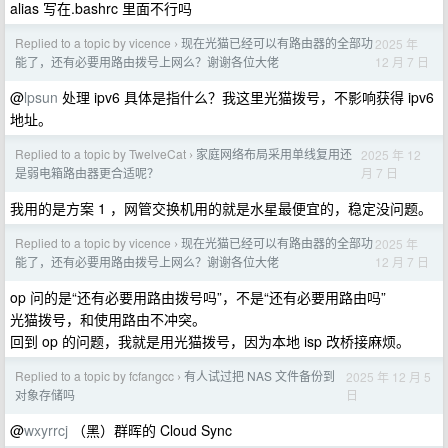
alias 写在.bashrc 里面不行吗
Replied to a topic by vicence
现在光猫已经可以有路由器的全部功
2025 年
›
12 月 7 日
能了，还有必要用路由拨号上网么？谢谢各位大佬
@
lpsun
处理 ipv6 具体是指什么？我这里光猫拨号，不影响获得 ipv6
地址。
Replied to a topic by TwelveCat
家庭网络布局采用单线复用还
2025 年 12
›
月 7 日
是弱电箱路由器更合适呢？
我用的是方案 1 ，网管交换机用的就是水星最便宜的，稳定没问题。
Replied to a topic by vicence
现在光猫已经可以有路由器的全部功
2025 年
›
12 月 7 日
能了，还有必要用路由拨号上网么？谢谢各位大佬
op 问的是“还有必要用路由拨号吗”，不是“还有必要用路由吗”
光猫拨号，和使用路由不冲突。
回到 op 的问题，我就是用光猫拨号，因为本地 isp 改桥接麻烦。
Replied to a topic by fcfangcc
有人试过把 NAS 文件备份到
2025 年 12 月 5
›
日
对象存储吗
@
wxyrrcj
（黑）群晖的 Cloud Sync