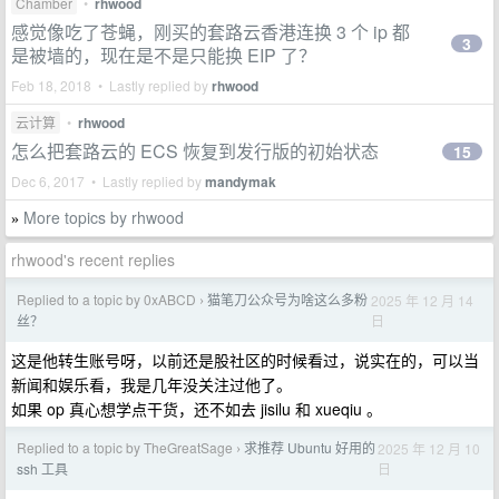
Chamber
•
rhwood
感觉像吃了苍蝇，刚买的套路云香港连换 3 个 ip 都
3
是被墙的，现在是不是只能换 EIP 了？
Feb 18, 2018 • Lastly replied by
rhwood
云计算
•
rhwood
怎么把套路云的 ECS 恢复到发行版的初始状态
15
Dec 6, 2017 • Lastly replied by
mandymak
More topics by rhwood
»
rhwood's recent replies
Replied to a topic by 0xABCD
猫笔刀公众号为啥这么多粉
2025 年 12 月 14
›
日
丝？
这是他转生账号呀，以前还是股社区的时候看过，说实在的，可以当
新闻和娱乐看，我是几年没关注过他了。
如果 op 真心想学点干货，还不如去 jisilu 和 xueqiu 。
Replied to a topic by TheGreatSage
求推荐 Ubuntu 好用的
2025 年 12 月 10
›
日
ssh 工具