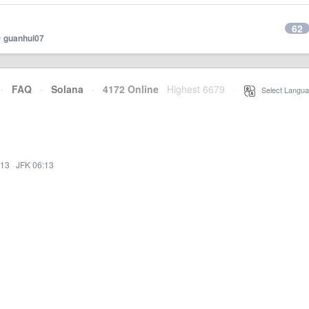
62
y
guanhui07
·
FAQ
·
Solana
·
4172 Online
Highest 6679
·
Select Langua
:13
·
JFK 06:13