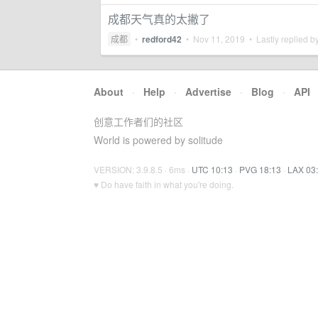
成都天气真的太撇了
成都
•
redford42
•
Nov 11, 2019
• Lastly replied b
About
·
Help
·
Advertise
·
Blog
·
API
创意工作者们的社区
World is powered by solitude
VERSION: 3.9.8.5 · 6ms ·
UTC 10:13
·
PVG 18:13
·
LAX 03
♥ Do have faith in what you're doing.