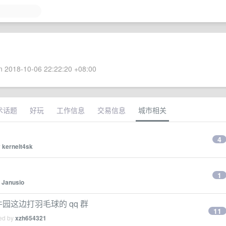
 2018-10-06 22:22:20 +08:00
术话题
好玩
工作信息
交易信息
城市相关
4
y
kernelt4sk
1
y
Janusio
园这边打羽毛球的 qq 群
11
ied by
xzh654321