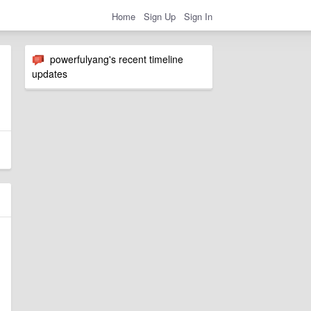
Home
Sign Up
Sign In
powerfulyang's recent timeline
updates