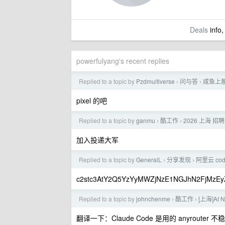
Deals
info,
powerfulyang's recent replies
Replied to a topic by
Pzdmultiverse
问与答
咸鱼上那
›
›
pixel 的吧
Replied to a topic by
ganmu
酷工作
2026 上海 招
›
›
加入投递大军
Replied to a topic by
GeneralL
分享发现
阿里云 cod
›
›
c2stc3AtY2Q5YzYyMWZjNzE1NGJhN2FjMzE
Replied to a topic by
johnchenme
酷工作
[上海]AI N
›
›
翻译一下：Claude Code 是用的 anyrouter 