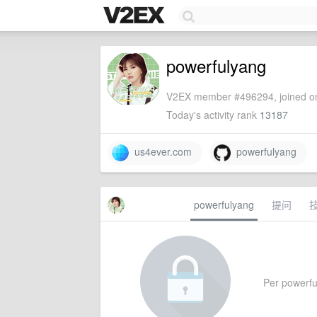
powerfulyang
V2EX member #496294, joined on
Today's activity rank
13187
us4ever.com
powerfulyang
powerfulyang
提问
Per powerful