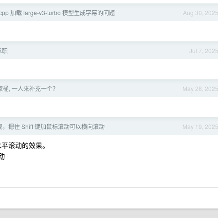
.cpp 加载 large-v3-turbo 模型生成字幕的问题
Aug 30, 202
求职
Jul 7, 202
 全家桶, 一人来补充一个？
May 28, 202
，摁住 Shift 键加鼠标滚动可以横向滚动
May 19, 202
达到水平滚动的效果。
动