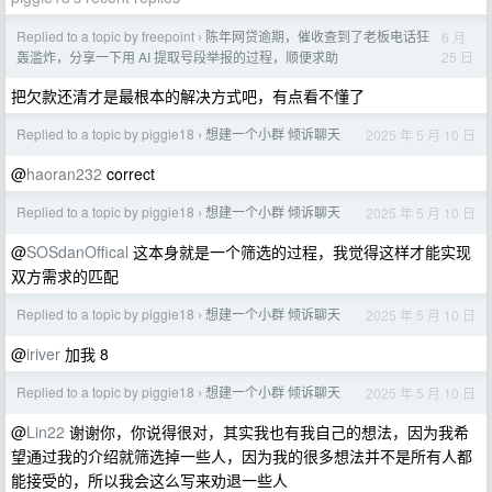
Replied to a topic by freepoint
陈年网贷逾期，催收查到了老板电话狂
6 月
›
25 日
轰滥炸，分享一下用 AI 提取号段举报的过程，顺便求助
把欠款还清才是最根本的解决方式吧，有点看不懂了
Replied to a topic by piggie18
想建一个小群 倾诉聊天
2025 年 5 月 10 日
›
@
haoran232
correct
Replied to a topic by piggie18
想建一个小群 倾诉聊天
2025 年 5 月 10 日
›
@
SOSdanOffical
这本身就是一个筛选的过程，我觉得这样才能实现
双方需求的匹配
Replied to a topic by piggie18
想建一个小群 倾诉聊天
2025 年 5 月 10 日
›
@
iriver
加我 8
Replied to a topic by piggie18
想建一个小群 倾诉聊天
2025 年 5 月 10 日
›
@
Lin22
谢谢你，你说得很对，其实我也有我自己的想法，因为我希
望通过我的介绍就筛选掉一些人，因为我的很多想法并不是所有人都
能接受的，所以我会这么写来劝退一些人