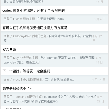
14 日
天，大家有遇到过这个问题吗？
codex 有 5 小时限制，还有个 7 天限制的。
回复了 Livid 创建的主题
在手机上使用 Codex
5 月 4 日
›
有可以在手机和电脑无缝切换接力的方案吗
回复了 kailpony4396 创建的主题
自家茶叶 26 年新茶上市，评论抽
4 月 17
›
日
奖
安吉白茶
回复了 MuyuQ 创建的主题
刚才 Hermes 更新了 WEBUI，配置界面和
4 月
›
14 日
openclaw 对比，差距太大了
下一个更好，等等党一定会胜利
回复了 crocoBaby 创建的主题
XChat 替代 tg 还是 wx
4 月 14 日
›
感觉是都替代不了~
回复了 Tiberisino 创建的主题
openclaw 接入了个人微信 未来个人号机
3 月
›
22 日
器人可能有什么优势吗? 除了挨腾讯重拳()