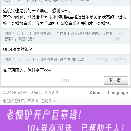
这确实也是我的一个痛点，感谢 OP 。
有个小问题，刚激活 Pro 版本的切换后播放音乐是关闭状态的，但切
换了会播放音乐。我去手动打开切换音乐再关闭才不会播放。
回复了 merlinliu1 创建的主题
一个牌桌上记分记账的小程序，《牌桌
1 月 1
›
日
管家》，欢迎试用～
UI 风格果然很 AI
回复了 jasonchen168 创建的主题
高层住宅的结局
2025 年 11 月 27 日
›
俺是耕田的，俺住乡下农村
1/51
© 2026 V2EX · 39ms · 3.9.8.5
About
·
Language
老倔驴证券开户巨靠谱，已助千人!