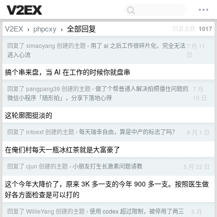
V2EX
phpcxy
全部回复
回复总数
1017
›
›
回复了 ximaoyang 创建的主题
用了 ai 之后工作很碎片化，完全无法
7 月 11
›
日
进入心流
搞个串来盘，当 AI 在工作的时候你就盘串
回复了 pangpang39 创建的主题
做了个帮普通人解决拍照僵住问题的
7 月
›
10 日
微信小程序「随形拍」，分享下落地心得
这轮廓图挺淡的
回复了 intoext 创建的主题
每天瑞幸自由，算是中产的标志了吗？
6 月 1 日
›
在俺们村每天一瓶冰红茶就是大富豪了
回复了 cjun 创建的主题
小朋友打生长激素问题请教
5 月 22 日
›
这个今年大降价了，原来 3K 多一支的今年 900 多一支。按照医生做
好各方面检查是可以打的
回复了 WillieYang 创建的主题
使用 codex 超过限制，被停用了两三
5 月
›