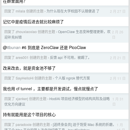
在群里面用？
回复了 milala 创建的主题
为什么现在大学校园不认随便进 了
2 月 27 日
›
记忆中是疫情后进去就比较麻烦了
回复了 zhouxiaoxiao 创建的主题
OpenClaw 生态变种整理更新，欢
2 月 26
›
日
迎补充纠错
@
itbunan
#6 到底是 ZeroClaw 还是 PicoClaw
回复了 ares001 创建的主题
反馈 api 不可用，被踢了。
2 月 21 日
›
改来改去，就是资金池不够了
回复了 SayHelloHi 创建的主题
个人版 ngrok 替代方案
2 月 11 日
›
我也用 cf tunnel ，主要都是开发调试，慢点就慢点了
回复了 xjankerj 创建的主题
HodlAI 项目经济模型的结构风险及战略
1 月 31
›
日
优化方向建议
持有就能用是这个项目的核心
回复了 paradoxie 创建的主题
[送终身会员] 迫于饱受 Mac 系统的折磨，
1 月
›
16 日
搓了个 Mac 平台的输入法自动切换工具 - InputSwitcher