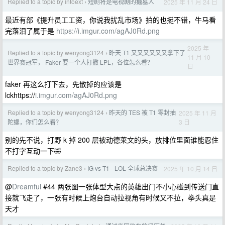
Replied to a topic by intoext
短剧将是电视剧的掘墓人
2025 年 11 月 24 日
›
最近有部《提升员工工资，你说我扰乱市场》拍的也挺不错，牛马看
完落泪了属于是
https://i.imgur.com/agAJ0Rd.png
2025 年
Replied to a topic by wenyong3124
昨天 T1 又又又又又又拿下了
›
11 月 10
世界赛冠军， Faker 要一个人打撒 LPL，各位怎么看？
日
faker 再这么打下去，先散掉的应该是
lckhttps://
i.imgur.com/agAJ0Rd.png
Replied to a topic by wenyong3124
昨天的 TES 被 T1 零封抽
2025 年 11 月
›
3 日
陀螺，你们怎么看？
别的先不说，打野 k 掉 200 层被动德莱文的头，放排位里面谁能忍住
不打字互动一下🤣
Replied to a topic by Zane3
IG vs T1 - LOL 全球总决赛
2025 年 10 月 14 日
›
@
Dreamful
#44 两张图一张体型大点的英雄出门不小心碰到传送门直
接就飞走了，一张有时候上炮台自动拉视角有时候又不拉，拳头真是
天才