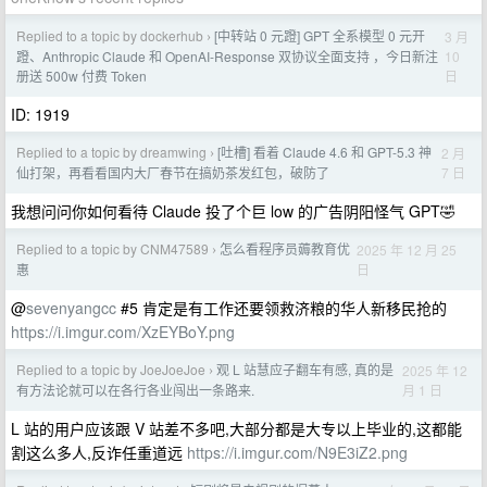
Replied to a topic by dockerhub
[中转站 0 元蹬] GPT 全系模型 0 元开
3 月
›
10
蹬、Anthropic Claude 和 OpenAI-Response 双协议全面支持 ，今日新注
日
册送 500w 付费 Token
ID: 1919
Replied to a topic by dreamwing
[吐槽] 看着 Claude 4.6 和 GPT-5.3 神
2 月
›
7 日
仙打架，再看看国内大厂春节在搞奶茶发红包，破防了
我想问问你如何看待 Claude 投了个巨 low 的广告阴阳怪气 GPT🤣
Replied to a topic by CNM47589
怎么看程序员薅教育优
2025 年 12 月 25
›
日
惠
@
sevenyangcc
#5 肯定是有工作还要领救济粮的华人新移民抢的
https://i.imgur.com/XzEYBoY.png
Replied to a topic by JoeJoeJoe
观 L 站慧应子翻车有感, 真的是
2025 年 12
›
月 1 日
有方法论就可以在各行各业闯出一条路来.
L 站的用户应该跟 V 站差不多吧,大部分都是大专以上毕业的,这都能
割这么多人,反诈任重道远
https://i.imgur.com/N9E3iZ2.png