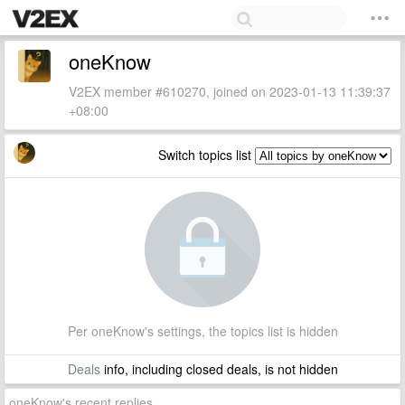
oneKnow
V2EX member #610270, joined on 2023-01-13 11:39:37
+08:00
Switch topics list
Per oneKnow's settings, the topics list is hidden
Deals
info, including closed deals, is not hidden
oneKnow's recent replies