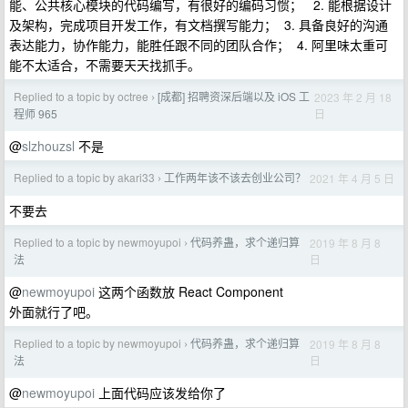
能、公共核心模块的代码编写，有很好的编码习惯； 2. 能根据设计
及架构，完成项目开发工作，有文档撰写能力； 3. 具备良好的沟通
表达能力，协作能力，能胜任跟不同的团队合作； 4. 阿里味太重可
能不太适合，不需要天天找抓手。
Replied to a topic by octree
[成都] 招聘资深后端以及 iOS 工
2023 年 2 月 18
›
日
程师 965
@
slzhouzsl
不是
Replied to a topic by akari33
工作两年该不该去创业公司？
2021 年 4 月 5 日
›
不要去
Replied to a topic by newmoyupoi
代码养蛊，求个递归算
2019 年 8 月 8
›
日
法
@
newmoyupoi
这两个函数放 React Component
外面就行了吧。
Replied to a topic by newmoyupoi
代码养蛊，求个递归算
2019 年 8 月 8
›
日
法
@
newmoyupoi
上面代码应该发给你了