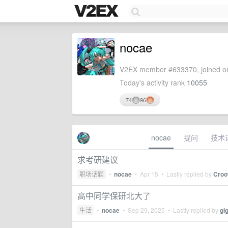
nocae
V2EX member #633370, joined on
Today's activity rank
10055
74
96
nocae
提问
技术
求考研建议
职场话题
•
nocae
•
Apr 15
• Lastly replied by
Cro
高中同学保研北大了
生活
•
nocae
•
Sep 29, 2025
• Lastly replied by
gi