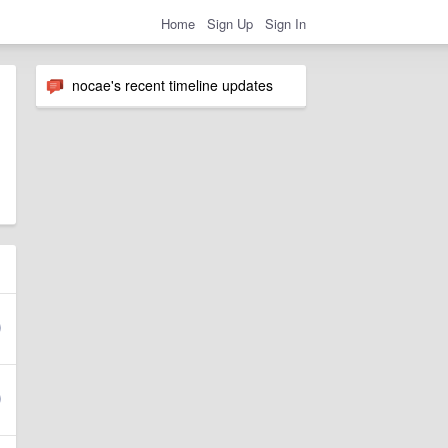
Home
Sign Up
Sign In
nocae's recent timeline updates