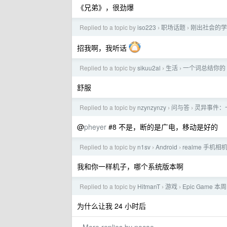
《兄弟》，很劲爆
Replied to a topic by
iso223
职场话题
刚出社会的学
›
›
招我啊，我听话
Replied to a topic by
sikuu2al
生活
一个词总结你的 
›
›
舒服
Replied to a topic by
nzynzynzy
问与答
灵异事件：一
›
›
@
pheyer
#8 不是，断的是广电，移动是好的
Replied to a topic by
n1sv
Android
realme 手机相
›
›
我和你一样机子，哪个系统版本啊
Replied to a topic by
HitmanT
游戏
Epic Game
›
›
为什么让我 24 小时后