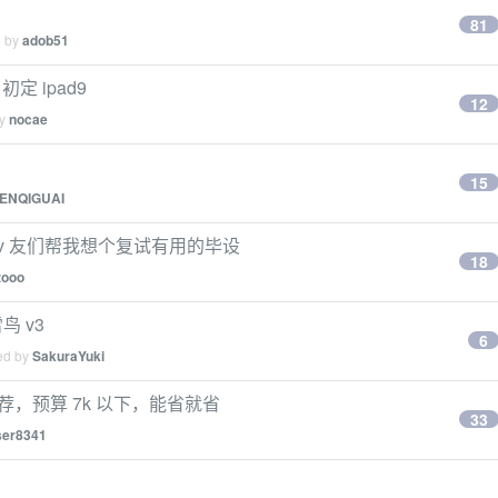
81
d by
adob51
初定 ipad9
12
by
nocae
15
ENQIGUAI
v 友们帮我想个复试有用的毕设
18
zooo
鸟 v3
6
ied by
SakuraYuki
荐，预算 7k 以下，能省就省
33
ser8341