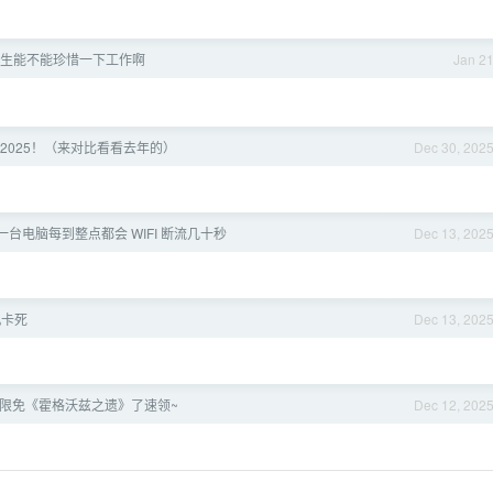
生能不能珍惜一下工作啊
Jan 2
2025！（来对比看看去年的）
Dec 30, 202
台电脑每到整点都会 WIFI 断流几十秒
Dec 13, 202
机卡死
Dec 13, 202
 本周限免《霍格沃兹之遗》了速领~
Dec 12, 202