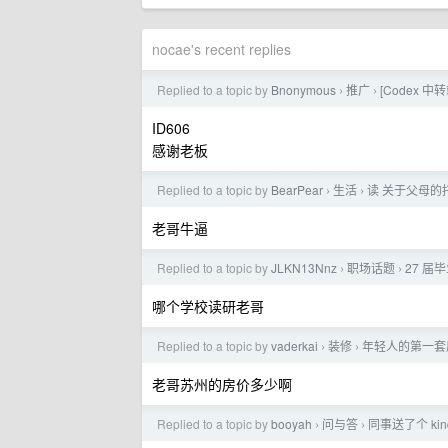
nocae's recent replies
Replied to a topic by
Bnonymous
推广
[Codex 
›
›
ID606
感谢老板
Replied to a topic by
BearPear
生活
读 关于父母
›
›
老哥牛逼
Replied to a topic by
JLKN13Nnz
职场话题
27 届
›
›
哪个学校读研老哥
Replied to a topic by
vaderkai
装修
年轻人的第一套
›
›
老哥苏州的房价多少啊
Replied to a topic by
booyah
问与答
同事送了个 k
›
›