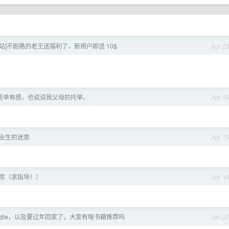
中转站]不跑路的老王送福利了，新用户即送 10$
Apr 2
的托举有感，也说说我父母的托举。
Apr 1
毕业生的迷思
Apr 1
房（求指导！）
Apr 1
indle，以及要过年回家了，大家有啥书籍推荐吗
Jan 2