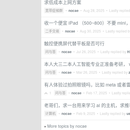
求低成本上网方案
宽带症候群
•
nocae
•
Aug 28, 2025
• Lastly replie
收一个便宜 iPad （500~800）不要 mini，
二手交易
•
nocae
•
Aug 30, 2025
• Lastly replied 
触控便携屏代替平板是否可行
问与答
•
nocae
•
Jul 26, 2025
• Lastly replied by
H
本人大三二本人工智能专业正准备考研， 
问与答
•
nocae
•
Mar 26, 2025
• Lastly replied by
有人体验过拍照眼镜吗，比如 meta 或者雷
1
问与答
•
nocae
•
Feb 17, 2025
• Lastly repl
老哥们，求一台用来学习 ai 的主机，求推
计算机
•
nocae
•
Feb 9, 2025
• Lastly replied by
u
More topics by nocae
»