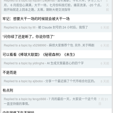
Replied to a topic by liquan12wjwnss
去年离职，今年入市，学习了几个
5
›
天
月， 6 月底信心满满，大干一场，七月份科技打脸，痛苦流涕，-20 个点，
前
刚开始就走上回本之路，太难，期盼大佬交流指导
牢记：想要大干一场的时候就会被大干一场
Replied to a topic by IlIl
被 Claude 封号的 24 小时后，我悟了
5 天前
›
“问你续了还是断了，你说你悟了”
Replied to a topic by x5298990
麻烦大家推荐个包. 另外, 关于韩剧
6 天前
›
可以看看《棒球大联盟》《秘密森林》《未生》
Replied to a topic by yidinghe
AI 生成文案最恶心的四个字
6 天前
›
不是而是
Replied to a topic by ajibobo
分享一个最近搞了个代币结合社区的。
8 天前
›
有点刑
Replied to a topic by fengzi666
7 月的最后一天，大家说一个这个月
7 月 31
›
日
一直坚持做的事情。
中午锻炼下午不困吗