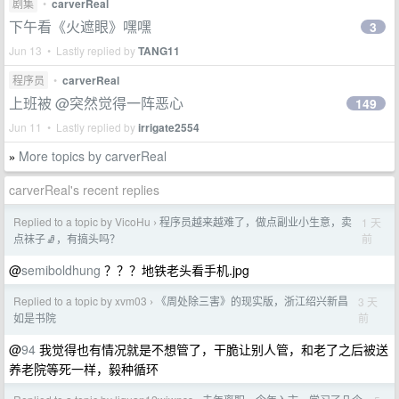
剧集
•
carverReal
下午看《火遮眼》嘿嘿
3
Jun 13 • Lastly replied by
TANG11
程序员
•
carverReal
上班被 @突然觉得一阵恶心
149
Jun 11 • Lastly replied by
irrigate2554
More topics by carverReal
»
carverReal's recent replies
Replied to a topic by VicoHu
程序员越来越难了，做点副业小生意，卖
1 天
›
前
点袜子🧦，有搞头吗？
@
semiboldhung
？？？地铁老头看手机.jpg
Replied to a topic by xvm03
《周处除三害》的现实版，浙江绍兴新昌
3 天
›
前
如是书院
@
94
我觉得也有情况就是不想管了，干脆让别人管，和老了之后被送
养老院等死一样，毅种循环