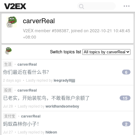
carverReal
V2EX member #598387, joined on 2022-10-21 10:48:45
+08:00
Switch topics list
生活
•
carverReal
你们最近在看什么书？
6
2 days ago • Lastly replied by
leegradyllljjjj
投资
•
carverReal
已老实，开始装鸵鸟，不敢看账户余额了
15
Jul 28 • Lastly replied by
worldhandsomeboy
支付宝
•
carverReal
蚂蚁森林你小子！
2
Jul 27 • Lastly replied by
hideon