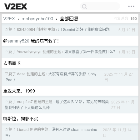
V2EX
mobpsycho100
全部回复
回复总数
190
›
›
回复了 83f420984 创建的主题
用 Gemini 治好了我的瘙痒问题
5 月 12 日
›
@
sammy520
我的病有救了！
回复了 Youweiyoyoyo 创建的主题
如果暴富了第一件事是做什么？
1 月 15 日
›
去唱商 K
回复了 Aese 创建的主题
大家有没有推荐的手游（ios，
2025 年 11 月 27
›
日
iPad ）
重返未来：1999
回复了 eratpfus7 创建的主题
逛了这么久 V 站，常见的热帖类
2025 年 11 月
›
27 日
型我归纳了下大概这么几种
特斯拉，狗都不买
回复了 Lionad 创建的主题
没有人讨论 steam machine
2025 年 11 月 14
›
日
吗？