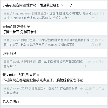
小主机噪音问题难解决，而且我已经有 5090 了
回复了 liuguangxuan 创建的主题
[理性讨论] 身为父母的你，是否考
2025 年 8
›
月 7 日
虑过自己的孩子以后遇到校园霸凌时，应该怎么办？
丢掉幻想 准备斗争
打得一拳开 免得百拳来
回复了 movq 创建的主题
b 站的视频为什么暂停后可以直接复制视
2025 年 4
›
月 13 日
频中的文字，这是 b 站的功能还是 MacOS 提供的接口？
Live Text
回复了 quqiu 创建的主题
用 mac 的妙控板如何左右切换浏览
2025 年 4 月 5
›
日
器的 tab？
装 vimium 然后用 w 和 q
不过我现在都是用触控板点点点了，腕管综合征伤不起
回复了 momo2023 创建的主题
一想到 30+岁还要去相亲，不
2025 年 3 月 2
›
日
免有些感慨
老大走伤悲