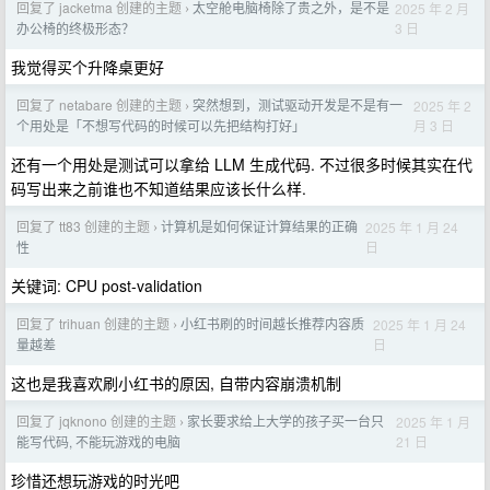
回复了 jacketma 创建的主题
太空舱电脑椅除了贵之外，是不是
2025 年 2 月
›
3 日
办公椅的终极形态？
我觉得买个升降桌更好
回复了 netabare 创建的主题
突然想到，测试驱动开发是不是有一
2025 年 2
›
月 3 日
个用处是「不想写代码的时候可以先把结构打好」
还有一个用处是测试可以拿给 LLM 生成代码. 不过很多时候其实在代
码写出来之前谁也不知道结果应该长什么样.
回复了 tt83 创建的主题
计算机是如何保证计算结果的正确
2025 年 1 月 24
›
日
性
关键词: CPU post-validation
回复了 trihuan 创建的主题
小红书刷的时间越长推荐内容质
2025 年 1 月 24
›
日
量越差
这也是我喜欢刷小红书的原因, 自带内容崩溃机制
回复了 jqknono 创建的主题
家长要求给上大学的孩子买一台只
2025 年 1 月
›
21 日
能写代码, 不能玩游戏的电脑
珍惜还想玩游戏的时光吧