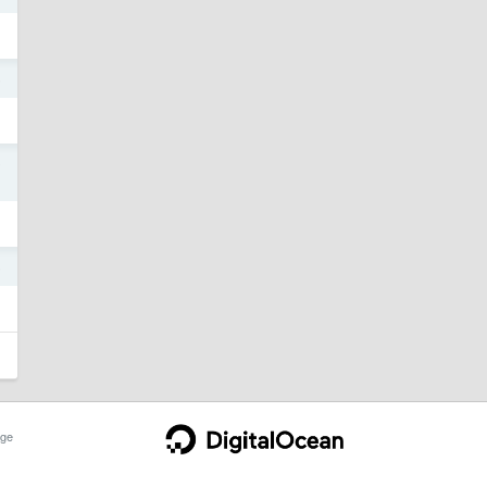
6
0
5
ge