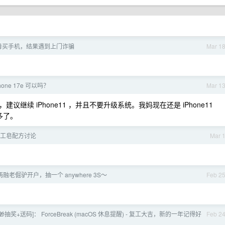
母买手机，结果遇到上门诈骗
Mar 1
one 17e 可以吗？
Mar 1
续 iPhone11 ，并且不要升级系统。我妈现在还是 iPhone11
太多了。
工皂配方讨论
Mar 
老倔驴开户，抽一个 anywhere 3S～
Feb 2
[🎁抽奖+送码]： ForceBreak (macOS 休息提醒) - 复工大吉，新的一年记得好
Feb 2