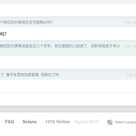
d 各个档位的价格现在还可能降价吗？
Feb 1
途吗？
曾经因为肇事逃逸坐过几个月牢，现在被媳妇儿知道了，说影响他孩子考公
Feb 1
了, 春节车票附加费套路, 你踩坑了吗
Feb 
·
FAQ
·
Solana
·
1072 Online
Highest 6679
·
Select Langua