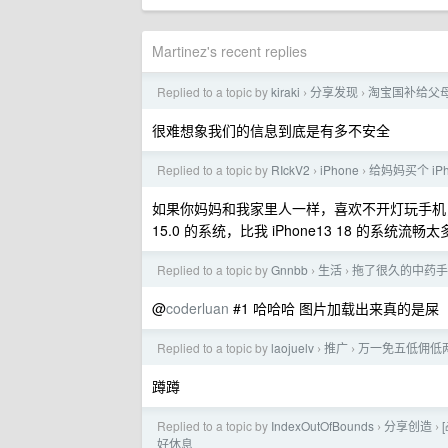
Martinez's recent replies
Replied to a topic by
kiraki
分享发现
淘宝国补给父
›
›
很难想象我们的信息到底是有多不安全
Replied to a topic by
RIckV2
iPhone
给妈妈买个 iPh
›
›
如果你妈妈和我家里人一样，喜欢不开灯玩手机，建议继
15.0 的系统，比我 iPhone13 18 的系统流畅
Replied to a topic by
Gnnbb
生活
拖了很久的中药手
›
›
@
coderluan
#1 哈哈哈 图片加载出来真的是屎
Replied to a topic by
laojuelv
推广
万一免五低佣低两融
›
›
蹲蹲
Replied to a topic by
IndexOutOfBounds
分享创造
›
›
好休息