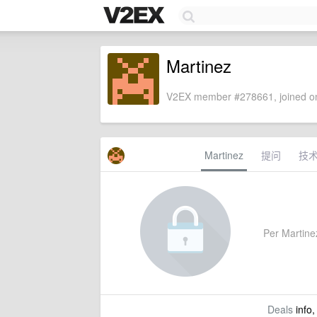
Martinez
V2EX member #278661, joined on
Martinez
提问
技
Per Martinez
Deals
info,