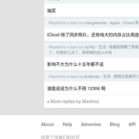
抽奖
Replied to a topic by
orangeesoda
Apple
iClou
›
›
iCloud 除了同步照片，还有啥大的内存占比用
Replied to a topic by
myTrip
生活
结婚前隐瞒了我爸
›
›
了，吵架好几天了，影响真的这么大吗
影响不大为什么十五年都不说
Replied to a topic by
busterian
生活
携程还是被罚少
›
›
谁能说说为什么不用 12306 啊
More replies by Martinez
»
About
·
Help
·
Advertise
·
Blog
·
API
创意工作者们的社区