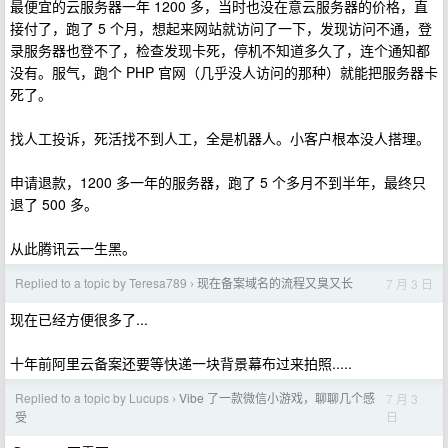
最便宜的云服务器一年 1200 多，当时也没在意云服务器的价格，直
接付了，跑了 5 个月，想起来网站就访问了一下，发现访问不通，登
录服务器也登不了，检查发现卡死，停机不知道多久了，连个通知都
没有。服气，跑个 PHP 官网（几乎没人访问的那种）就能把服务器卡
死了。
找人工投诉，死活找不到人工，全是机器人。小客户根本没人搭理。
申请退款，1200 多一年的服务器，跑了 5 个多月不到半年，最终只
退了 500 多。
从此腾讯云一生黑。
Replied to a topic by Teresa789
现在备案域名的流程又臭又长
7 月 3 日
›
现在已经方便很多了...
十年前阿里云备案还要等快递一块背景幕布过来拍照.....
Replied to a topic by Lucups
Vibe 了一款微信小游戏，聊聊几个感
7 月 3
›
日
受