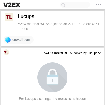
Lucups
V2EX member #41582, joined on 2013-07-03 20:32:51
+08:00
crowall.com
Switch topics list
Per Lucups's settings, the topics list is hidden